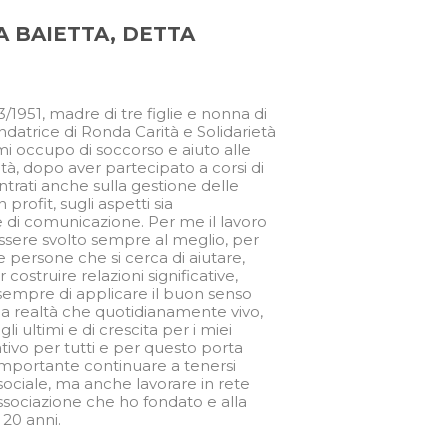
 BAIETTA, DETTA
3/1951, madre di tre figlie e nonna di
ndatrice di Ronda Carità e Solidarietà
mi occupo di soccorso e aiuto alle
ltà, dopo aver partecipato a corsi di
ntrati anche sulla gestione delle
profit, sugli aspetti sia
e di comunicazione. Per me il lavoro
ssere svolto sempre al meglio, per
 persone che si cerca di aiutare,
struire relazioni significative,
sempre di applicare il buon senso
lla realtà che quotidianamente vivo,
i ultimi e di crescita per i miei
mativo per tutti e per questo porta
 E' importante continuare a tenersi
sociale, ma anche lavorare in rete
ssociazione che ho fondato e alla
 20 anni.