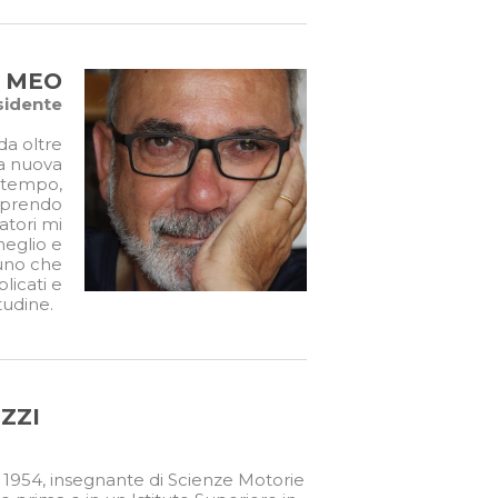
I MEO
sidente
da oltre
ta nuova
e tempo,
oprendo
atori mi
meglio e
cuno che
licati e
itudine.
ZZI
 1954, insegnante di Scienze Motorie