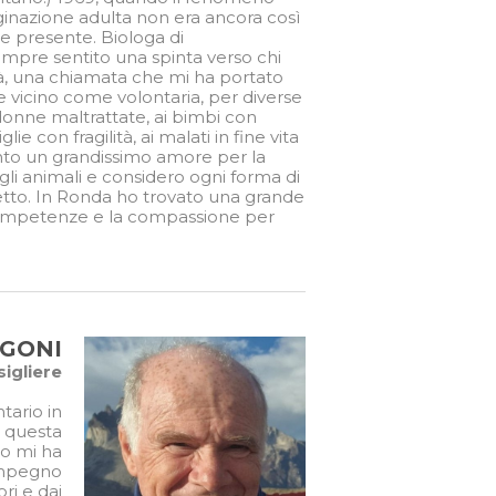
inazione adulta non era ancora così
presente. Biologa di
mpre sentito una spinta verso chi
ltà, una chiamata che mi ha portato
e vicino come volontaria, per diverse
 donne maltrattate, ai bimbi con
iglie con fragilità, ai malati in fine vita
nto un grandissimo amore per la
 gli animali e considero ogni forma di
petto. In Ronda ho trovato una grande
 competenze e la compassione per
GONI
igliere
tario in
o questa
to mi ha
 impegno
ri e dai