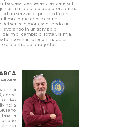
i bastava: desideravo lavorare sul
uindi la mia vita da operatore prima
ad un servizio di prossimità per
li ultimi cinque anni mi sono
 e dei senza dimora, seguendo un
lavorando in un servizio di
 dal mio “cambio di rotta”, la mia
vato nuovi stimoli e un modo di
te al centro del progetto.
ARCA
catore
padre di
90, come
a attivo
iv nella
Giuliano
Italiana
lla sede
ale e in