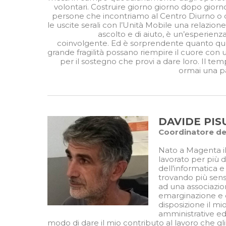
volontari. Costruire giorno giorno dopo giorn
persone che incontriamo al Centro Diurno o 
le uscite serali con l’Unità Mobile una relazione 
ascolto e di aiuto, è un’esperienza
coinvolgente. Ed è sorprendente quanto que
grande fragilità possano riempire il cuore con
per il sostegno che provi a dare loro. Il tem
ormai una pa
DAVIDE PIS
Coordinatore de
Nato a Magenta il
lavorato per più 
dell'informatica 
trovando più sens
ad una associazio
emarginazione e
disposizione il m
amministrative ed
modo di dare il mio contributo al lavoro che gli