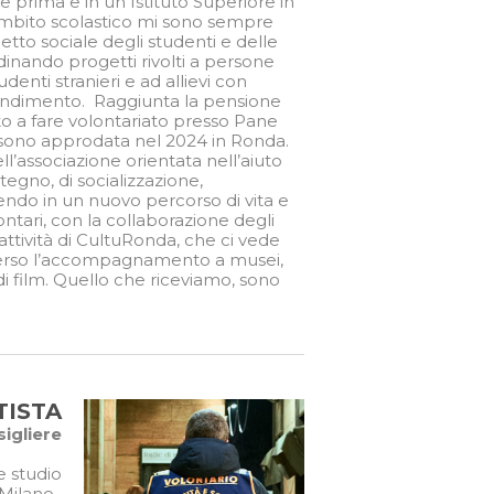
 prima e in un Istituto Superiore in
’ambito scolastico mi sono sempre
tto sociale degli studenti e delle
ordinando progetti rivolti a persone
tudenti stranieri e ad allievi con
rendimento. Raggiunta la pensione
ato a fare volontariato presso Pane
 sono approdata nel 2024 in Ronda.
ell’associazione orientata nell’aiuto
egno, di socializzazione,
erendo in un nuovo percorso di vita e
ntari, con la collaborazione degli
attività di CultuRonda, che ci vede
traverso l’accompagnamento a musei,
 di film. Quello che riceviamo, sono
.
TISTA
igliere
e studio
 Milano.