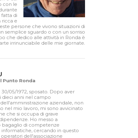
o con le
durante
fatta di
 ricca e
ste persone che vivono situazioni di
 un semplice sguardo o con un sorriso
po che dedico alle attività in Ronda è
rte irrinunciabile delle mie giornate.
U
l Punto Ronda
 30/05/1972, sposato. Dopo aver
di dieci anni nel campo
e dell'amministrazione aziendale, non
o nel mio lavoro, mi sono avvicinato
ne che si occupa di grave
 dipendenze. Ho messo a
io bagaglio di competenze
 informatiche, cercando in questo
 operatori dell'associazione