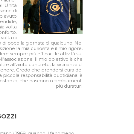
ll'Unità
sione di
Ho avuto
lendide,
ia volta
onforto.
volta ci
lo di poco la giornata di qualcuno. Nel
izione la mia curiosità e il mio rigore,
ere sempre più efficaci le attività sul
'associazione. Il mio obiettivo è che
re all’aiuto concreto, la vicinanza di
enere. Credo che prendersi cura del
a piccola responsabilità quotidiana: è
di costanza, che nascono i cambiamenti
più duraturi.
SOZZI
ntano!) 1969, quando il fenomeno