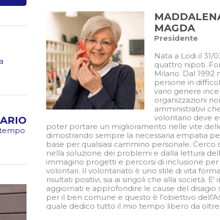
MADDALENA
MAGDA
Presidente
Nata a Lodi il 31/0
a
quattro nipoti. Fo
Milano. Dal 1992 
persone in diffico
vario genere ince
organizzazioni non 
amministrativi ch
volontario deve e
ARIO
poter portare un miglioramento nelle vite delle
o tempo
dimostrando sempre la necessaria empatia per co
base per qualsiasi cammino personale. Cerco 
nella soluzione dei problemi e dalla lettura de
immagino progetti e percorsi di inclusione per gl
volontari. Il volontariato è uno stile di vita for
risultati positivi, sia ai singoli che alla società.
aggiornati e approfondire le cause del disagio 
per il ben comune e questo è l'obiettivo dell'A
quale dedico tutto il mio tempo libero da oltre