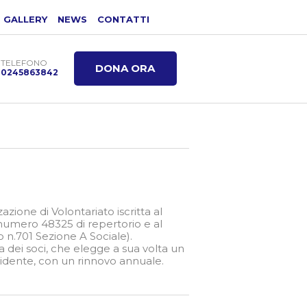
GALLERY
NEWS
CONTATTI
TELEFONO
DONA ORA
0245863842
zione di Volontariato iscritta al
numero 48325 di repertorio e al
o n.701 Sezione A Sociale).
 dei soci, che elegge a sua volta un
esidente, con un rinnovo annuale.