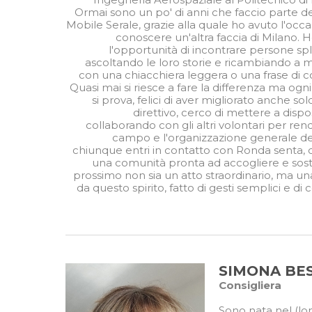
Ormai sono un po' di anni che faccio parte de
Mobile Serale, grazie alla quale ho avuto l'occa
conoscere un'altra faccia di Milano. 
l'opportunità di incontrare persone sp
ascoltando le loro storie e ricambiando a m
con una chiacchiera leggera o una frase di c
Quasi mai si riesce a fare la differenza ma ogni 
si prova, felici di aver migliorato anche so
direttivo, cerco di mettere a dispos
collaborando con gli altri volontari per rend
campo e l'organizzazione generale dell
chiunque entri in contatto con Ronda senta, olt
una comunità pronta ad accogliere e sost
prossimo non sia un atto straordinario, ma un
da questo spirito, fatto di gesti semplici e 
SIMONA BE
Consigliera
Sono nata nel (lo