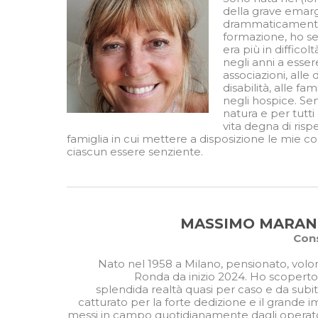
della grave emarg
drammaticamente 
formazione, ho se
era più in diffico
negli anni a esser
associazioni, alle
disabilità, alle fam
negli hospice. Se
natura e per tutti
vita degna di ris
famiglia in cui mettere a disposizione le mie
ciascun essere senziente.
MASSIMO MARAN
Cons
Nato nel 1958 a Milano, pensionato, volon
Ronda da inizio 2024. Ho scopert
splendida realtà quasi per caso e da subi
catturato per la forte dedizione e il grande
messi in campo quotidianamente dagli operato