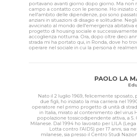
portavano avanti giorno dopo giorno. Ma non m
campo a contatto con le persone. Ho iniziato q
nell'ambito delle dipendenze, poi sono passato 
anziani in situazioni di disagio e solitudine. Neg
avvicinato al mondo dell'emergenza abitativa
progetto di housing sociale e successivamente 
accoglienza notturna. Ora, dopo oltre dieci anni
strada mi ha portato qui, in Ronda, dove ho tro
operare nel sociale in cui la persona è realmen
PAOLO LA M
Edu
Nato il 2 luglio 1969, felicemente sposato, 
due figli, ho iniziato la mia carriera nel 19
operatore nel primo progetto di unità di strad
in Italia, mirato al contenimento del virus H
popolazione tossicodipendente attiva, a S. 
Milanese. Dal 1994 ho lavorato per LILA (Lega 
Lotta contro l’AIDS) per 17 anni, sia ne
milanese, sia presso il Centro Studi Nazion