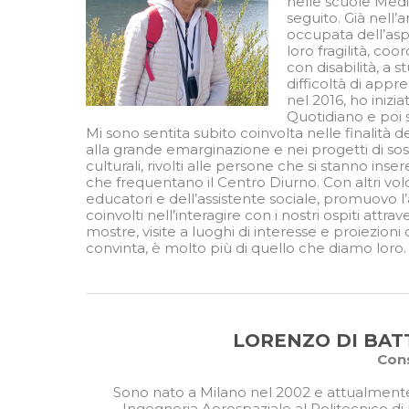
nelle scuole Medie
seguito. Già nell
occupata dell’aspe
loro fragilità, co
con disabilità, a s
difficoltà di app
nel 2016, ho inizi
Quotidiano e poi
Mi sono sentita subito coinvolta nelle finalità d
alla grande emarginazione e nei progetti di sost
culturali, rivolti alle persone che si stanno ins
che frequentano il Centro Diurno. Con altri volo
educatori e dell’assistente sociale, promuovo l’
coinvolti nell’interagire con i nostri ospiti at
mostre, visite a luoghi di interesse e proiezioni
convinta, è molto più di quello che diamo loro
LORENZO DI BAT
Cons
Sono nato a Milano nel 2002 e attualment
Ingegneria Aerospaziale al Politecnico di