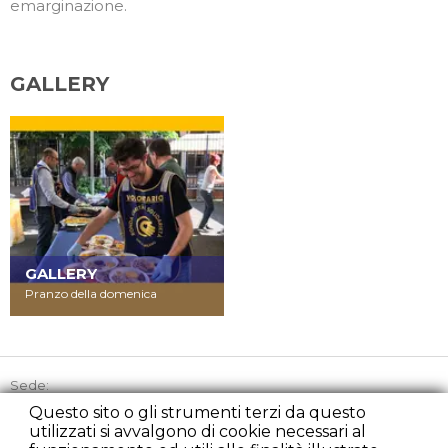
emarginazione.
GALLERY
GALLERY
Pranzo della domenica
Sede:
Via Picozzi 21, 20131 Milano
Questo sito o gli strumenti terzi da questo
utilizzati si avvalgono di cookie necessari al
Tel:
+39 02 45863842