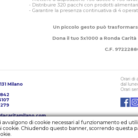
- Distribuire 320 pacchi con prodotti alimentari
- Garantire la presenza continuativa di 4 operat
Un piccolo gesto può trasformarsi 
Dona il tuo 5x1000 a Ronda Carità 
C.F. 9722288
Orari di
0131 Milano
dal lune
Orari se
3842
5107
5279
dacaritamilano.com
ritamilano.com
i avvalgono di cookie necessari al funzionamento ed utili al
rondacaritamilano.com
cuni cookie. Chiudendo questo banner, scorrendo questa p
okie.