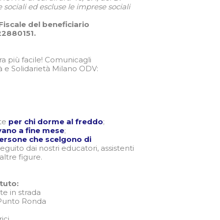
e sociali ed escluse le imprese sociali
 Fiscale del beneficiario
22880151.
ra più facile! Comunicagli
à e Solidarietà Milano ODV:
rte
per chi dorme al freddo
;
ivano a fine mese
;
persone che scelgono di
seguito dai nostri educatori, assistenti
altre figure.
tuto:
te in strada
o Punto Ronda
ici