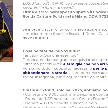
LGS. 3 luglio 2017, N. 117, comprese le cooperativ
costituite in forma di società
"
Firma e scrivi nell'apposito spazio il Codice
Ronda Carità e Solidarietà Milano ODV: 972
Se invece ti avvali di un commercialista, è anco
semplicemente il codice fiscale di Ronda Carit
97222880151
.
Cosa ne fate del mio 5x1000?
Tantissimo! Qualche esempio?
Prepariamo da mangiare e acquistiamo cope
Offriamo pacchi viveri
a famiglie che non arr
Forniamo tutto il supporto necessario
per le 
abbandonare la strada
. Il loro percorso sarà 
sociali, insegnanti, psicologi, medici e da molte 
Grazie al 5x1000, solo nel 2025, abbiamo po
- Consegnare 8.002 pasti alle persone incontra
- Preparare 1.621 pasti presso il Centro Diurn
- Donare 483 tra coperte e sacchi a pelo
- Mettere a disposizione 750 docce e 750 lavatr