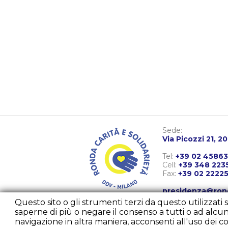
Sede:
Via Picozzi 21, 2
Tel:
+39 02 4586
Cell:
+39 348 223
Fax:
+39 02 2222
presidenza@ron
diurno@rondaca
Questo sito o gli strumenti terzi da questo utilizzati s
comunicazione@
saperne di più o negare il consenso a tutti o ad al
navigazione in altra maniera, acconsenti all'uso dei co