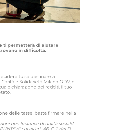
 ti permetterà di aiutare
rovano in difficoltà.
 decidere tu se destinare a
Carità e Solidarietà Milano ODV, o
tua dichiarazione dei redditi, il tuo
tato.
zione delle tasse, basta firmare nella
ioni non lucrative di utilità sociale
"
UNTS di cui all'art. 46, C. 1, del D.