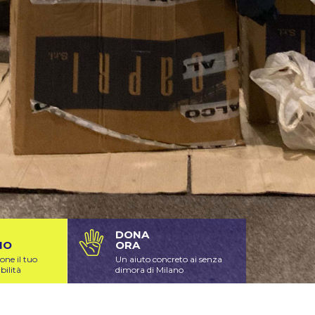
SCOPRI
DONA
IO
ORA
one il tuo
Un aiuto concreto ai senza
bilità
dimora di Milano