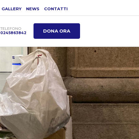
GALLERY
NEWS
CONTATTI
TELEFONO
DONA ORA
0245863842