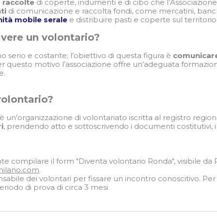
 raccolte
di coperte, indumenti e di cibo che l’Associazione
nti
di comunicazione e raccolta fondi, come mercatini, banche
nità mobile serale
e distribuire pasti e coperte sul territorio
avere un volontario?
o serio e costante; l’obiettivo di questa figura è
comunicare
r questo motivo l’associazione offre un’adeguata formazione a 
e.
olontario?
è un'organizzazione di volontariato iscritta al registro regio
i
, prendendo atto e sottoscrivendo i documenti costitutivi, 
nte compilare il form "Diventa volontario Ronda", visibile da PC
milano.com
.
nsabile dei volontari per fissare un incontro conoscitivo. P
riodo di prova di circa 3 mesi.