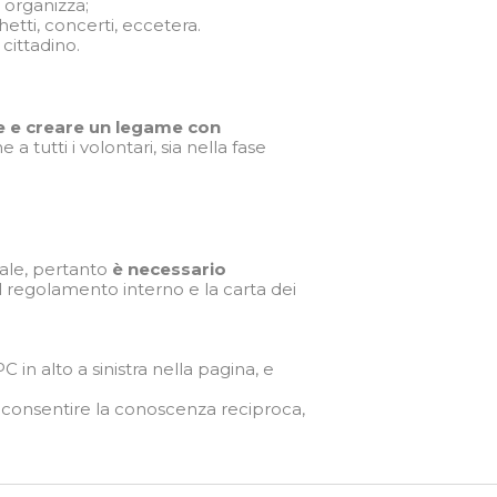
 organizza;
tti, concerti, eccetera.
 cittadino.
 e creare un legame con
tutti i volontari, sia nella fase
nale, pertanto
è necessario
il regolamento interno e la carta dei
 in alto a sinistra nella pagina, e
er consentire la conoscenza reciproca,