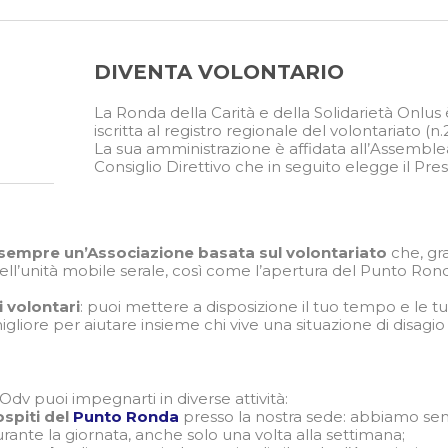
DIVENTA VOLONTARIO
La Ronda della Carità e della Solidarietà Onlus
iscritta al registro regionale del volontariato (n
La sua amministrazione è affidata all’Assemblea
Consiglio Direttivo che in seguito elegge il Pr
sempre un’Associazione basata sul volontariato
che, gr
dell’unità mobile serale, così come l’apertura del Punto Ron
 volontari
: puoi mettere a disposizione il tuo tempo e le tue
iore per aiutare insieme chi vive una situazione di disagi
Odv puoi impegnarti in diverse attività:
ospiti del
Punto Ronda
presso la nostra sede: abbiamo se
ante la giornata, anche solo una volta alla settimana;