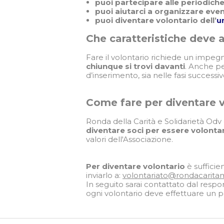
puoi partecipare alle periodiche
puoi aiutarci a organizzare eve
puoi diventare volontario dell’
u
Che caratteristiche deve 
Fare il volontario richiede un impegn
chiunque si trovi davanti
. Anche pe
d’inserimento, sia nelle fasi successiv
Come fare per diventare v
Ronda della Carità e Solidarietà Odv 
diventare soci per essere volontar
valori dell'Associazione.
Per diventare volontario
è sufficie
inviarlo a:
volontariato@rondacarita
In seguito sarai contattato dal respo
ogni volontario deve effettuare un pe