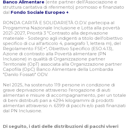
Banco Alimentare
(ente partner dell’Associazione e
struttura caritativa di riferimento) promosso e finanziato
dal
Fondo Sociale Europeo +
.
RONDA CARITÀ E SOLIDARIETÀ O.D.V. partecipa al
Programma Nazionale Inclusione e Lotta alla povertà
2021-2027, Priorità 3 "Contrasto alla deprivazione
materiale - Sostegno agli indigenti a titolo dell'obiettivo
specifico di cui all'articolo 4, paragrafo 1, lettera m), del
Regolamento FSE+", Obiettivo Specifico (ESO.4.13),
Azione di contrasto alla Povertà alimentare (PN
Inclusione) in qualità di Organizzazione partner
Territoriale (OpT) associata alla Organizzazione partner
Capofila (OpC) Banco Alimentare della Lombardia
"Danilo Fossati" ODV.
Nel 2025, ha sostenuto 119 persone in condizione di
grave deprivazione attraverso l'erogazione di aiuti
alimentari e misure di accompagnamento, per un totale
di beni distribuiti pari a 4294 kilogrammi di prodotti
alimentari attraverso n. 6399 di pacchi e/o pasti finanziati
dal PN Inclusione.
Di seguito, i dati delle distribuzioni di pacchi viveri