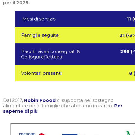
per il 2025:
Mesi di servizio
11
Famiglie seguite
31 (-
Pacchi viveri consegnati &
296 (
Colloqui effettuati
Volontari presenti
8 
Dal 2017,
Robin Foood
ci supporta nel sostegno
alimentare delle famiglie che abbiamo in carico.
Per
saperne di più