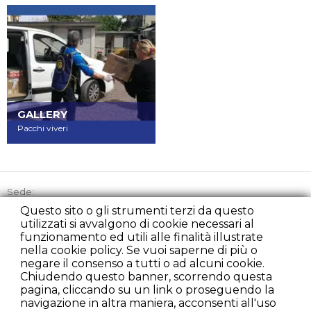
GALLERY
Pacchi viveri
Sede:
Via Picozzi 21, 20131 Milano
Questo sito o gli strumenti terzi da questo
utilizzati si avvalgono di cookie necessari al
Tel:
+39 02 45863842
funzionamento ed utili alle finalità illustrate
Cell:
+39 348 2235107
nella cookie policy. Se vuoi saperne di più o
Fax:
+39 02 22225279
negare il consenso a tutti o ad alcuni cookie.
presidenza@rondacaritamilano.com
Chiudendo questo banner, scorrendo questa
diurno@rondacaritamilano.com
pagina, cliccando su un link o proseguendo la
comunicazione@rondacaritamilano.com
navigazione in altra maniera, acconsenti all'uso