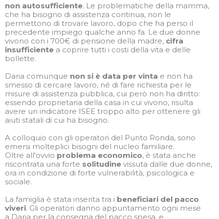
non autosufficiente
. Le problematiche della mamma,
che ha bisogno di assistenza continua, non le
permettono di trovare lavoro, dopo che ha perso il
precedente impiego qualche anno fa. Le due donne
vivono con i 700€ di pensione della madre,
cifra
insufficiente
a coprire tutti i costi della vita e delle
bollette.
Daria comunque
non si è data per vinta
e non ha
smesso di cercare lavoro, né di fare richiesta per le
misure di assistenza pubblica, cui però non ha diritto:
essendo proprietaria della casa in cui vivono, risulta
avere un indicatore ISEE troppo alto per ottenere gli
aiuti statali di cui ha bisogno.
A colloquio con gli operatori del Punto Ronda, sono
emersi molteplici bisogni del nucleo familiare.
Oltre all'ovvio
problema economico
, è stata anche
riscontrata una forte
solitudine
vissuta dalle due donne,
ora in condizione di forte vulnerabilità, psicologica e
sociale.
La famiglia è stata inserita tra i
beneficiari del pacco
viveri
. Gli operatori danno appuntamento ogni mese
a Daria per la consegna del pacco spesa, e