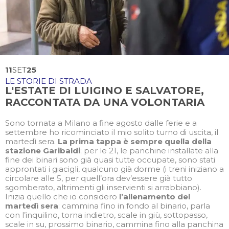
11
SET
25
LE STORIE DI STRADA
L'ESTATE DI LUIGINO E SALVATORE,
RACCONTATA DA UNA VOLONTARIA
Sono tornata a Milano a fine agosto dalle ferie e a
settembre ho ricominciato il mio solito turno di uscita, il
martedì sera.
La prima tappa è sempre quella della
stazione Garibaldi
; per le 21, le panchine installate alla
fine dei binari sono già quasi tutte occupate, sono stati
approntati i giacigli, qualcuno già dorme (i treni iniziano a
circolare alle 5, per quell’ora dev’essere già tutto
sgomberato, altrimenti gli inservienti si arrabbiano).
Inizia quello che io considero
l’allenamento del
martedì sera
: cammina fino in fondo al binario, parla
con l’inquilino, torna indietro, scale in giù, sottopasso,
scale in su, prossimo binario, cammina fino alla panchina