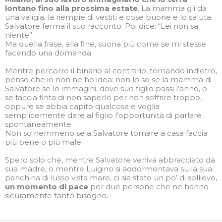
lontano fino alla prossima estate
. La mamma gli dà
una valigia, la riempie di vestiti e cose buone e lo saluta.
Salvatore ferma il suo racconto. Poi dice: “Lei non sa
niente”.
Ma quella frase, alla fine, suona più come se mi stesse
facendo una domanda.
Mentre percorro il binario al contrario, tornando indietro,
penso che io non ne ho idea: non lo so se la mamma di
Salvatore se lo immagini, dove suo figlio passi l’anno, o
se faccia finta di non saperlo per non soffrire troppo,
oppure se abbia capito qualcosa e voglia
semplicemente dare al figlio l’opportunità di parlare
spontaneamente.
Non so nemmeno se a Salvatore tornare a casa faccia
più bene o più male.
Spero solo che, mentre Salvatore veniva abbracciato da
sua madre, o mentre Luigino si addormentava sulla sua
panchina di lusso vista mare, ci sia stato un po’ di sollievo,
un momento di pace
per due persone che ne hanno
sicuramente tanto bisogno.