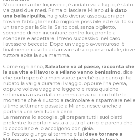
Mi racconta che lui, invece, è andato via a luglio, è stato
via quasi due mesi. Prima di lasciare Milano
si è dato
una bella ripulita
, ha girato diverse associazioni per
trovare l'abbigliamento migliore possibile ed è salito su
un treno per la Sicilia. Salito così, senza biglietto,
sperando di non incontrare controllori, pronto a
scendere e aspettare il treno successivo, nel caso
l’avessero beccato. Dopo un viaggio avventuroso, è
finalmente riuscito ad arrivare al suo paese natale, dove
tuttora abita la sua mamma.
Come ogni anno,
Salvatore va al paese, racconta che
la sua vita e il lavoro a Milano vanno benissimo
, dice
che purtroppo è a mani vuote perché qualcuno gli ha
rubato la valigia durante il viaggio, oppure l'ha persa,
oppure voleva viaggiare leggero e resta qualche
settimana a casa dalla mamma anziana; con tutte le
monetine che è riuscito a racimolare e risparmiare nelle
ultime settimane passate a Milano, riesce anche a
portarla una sera fuori a cena.
La mamma lo accoglie, gli prepara tutti i suoi piatti
preferiti e lo porta in visita a tutti gli amici e parenti che
lo coccolano e lo accolgono con gioia.
Poi l’estate giunge al termine e
lui deve tornare a
Milano, al suo lavoro immaginario che lo terrà