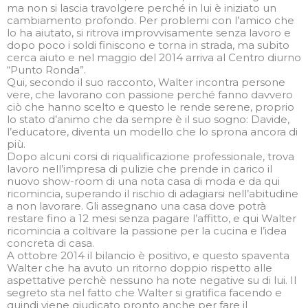
ma non si lascia travolgere perché in lui è iniziato un
cambiamento profondo. Per problemi con l’amico che
lo ha aiutato, si ritrova improvvisamente senza lavoro e
dopo poco i soldi finiscono e torna in strada, ma subito
cerca aiuto e nel maggio del 2014 arriva al Centro diurno
“Punto Ronda”.
Qui, secondo il suo racconto, Walter incontra persone
vere, che lavorano con passione perché fanno davvero
ciò che hanno scelto e questo le rende serene, proprio
lo stato d’animo che da sempre è il suo sogno: Davide,
l’educatore, diventa un modello che lo sprona ancora di
più.
Dopo alcuni corsi di riqualificazione professionale, trova
lavoro nell’impresa di pulizie che prende in carico il
nuovo show-room di una nota casa di moda e da qui
ricomincia, superando il rischio di adagiarsi nell’abitudine
a non lavorare. Gli assegnano una casa dove potrà
restare fino a 12 mesi senza pagare l’affitto, e qui Walter
ricomincia a coltivare la passione per la cucina e l’idea
concreta di casa.
A ottobre 2014 il bilancio è positivo, e questo spaventa
Walter che ha avuto un ritorno doppio rispetto alle
aspettative perchè nessuno ha note negative su di lui. Il
segreto sta nel fatto che Walter si gratifica facendo e
quindi viene giudicato pronto anche per fare il