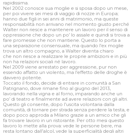
rapidissima.
Nel 2002 conosce sua moglie e si sposa dopo un mese,
per poi vivere sei mesi di viaggio di nozze in Europa;
hanno due figli in sei anni di matrimonio, ma queste
responsabilità non arrivano nel momento giusto perché
Walter non riesce a mantenere un lavoro per il senso di
oppressione che dopo un po’ lo assale e quindi si trova a
fare promesse che non mantiene. Questo lo porta a
una separazione consensuale, ma quando l’ex moglie
trova un altro compagno, a Walter diventa chiaro
che non riesce a realizzare le proprie ambizioni e in più
non ha relazioni sociali né lavoro.
Nel 2009 viene arrestato per aggressione, pur non
essendo affatto un violento, ma l’effetto delle droghe è
davvero potente.
Toccato il fondo, decide di entrare in comunità a San
Patrignano, dove rimane fino al giugno del 2013,
lavorando nella vigna e al forno, imparando anche un
po’ di teatro e finalmente ad avere relazioni con gli altri.
Questo gli consente, dopo l’uscita volontaria dalla
comunità, di tornare per strada senza perdere la testa, e
dopo poco approda a Milano grazie a un amico che gli
fa trovare lavoro in un ristorante. Per otto mesi questo
lavoro lo mette alla prova: vede le persone bere, ma
resta lontano dall’alcol, vede la superficialità degli altri