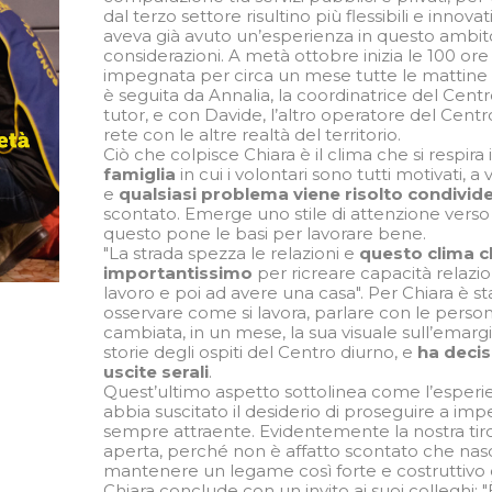
dal terzo settore risultino più flessibili e innov
aveva già avuto un’esperienza in questo ambito
considerazioni. A metà ottobre inizia le 100 ore
impegnata per circa un mese tutte le mattine
è seguita da Annalia, la coordinatrice del Centr
tutor, e con Davide, l’altro operatore del Centr
rete con le altre realtà del territorio.
Ciò che colpisce Chiara è il clima che si respira i
famiglia
in cui i volontari sono tutti motivati, a
e
qualsiasi problema viene risolto condivi
scontato. Emerge uno stile di attenzione verso tu
questo pone le basi per lavorare bene.
"La strada spezza le relazioni e
questo clima c
importantissimo
per ricreare capacità relazi
lavoro e poi ad avere una casa". Per Chiara è s
osservare come si lavora, parlare con le persone
cambiata, in un mese, la sua visuale sull’emarg
storie degli ospiti del Centro diurno, e
ha decis
uscite serali
.
Quest’ultimo aspetto sottolinea come l’esperi
abbia suscitato il desiderio di proseguire a im
sempre attraente. Evidentemente la nostra tir
aperta, perché non è affatto scontato che nasca 
mantenere un legame così forte e costruttivo c
Chiara conclude con un invito ai suoi colleghi: "È 