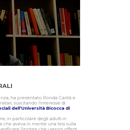
RALI
enza, ha presentato Ronda Carità e
itari, suscitando l’interesse di
ociali dell’Università Bicocca di
, in particolare degli adulti in
iara che aveva in mente una tesi sulla
rificare l’ipotesi che i servizi offerti