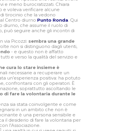
ativi e meno burocratizzati. Chiara
 e voleva verificare alcune
 di tirocinio che la vedono
 al Centro diurno
Punto Ronda
. Qui
o diurno, che assume il ruolo di
o, può seguire anche gli incontri di
n via Picozzi:
sembra una grande
 volte non si distinguono dagli utenti,
dendo
- e questo non è affatto
tti e verso la qualità del servizio e
he cura lo stare insieme è
onali necessarie a recuperare un
tata un’esperienza positiva: ha potuto
, confrontarsi con gli operatori. È
inazione, soprattutto ascoltando le
o di fare la volontaria durante le
enza sia stata coinvolgente e come
pegnarsi in un ambito che non è
ocinante è una persona sensibile e
il desiderio di fare la volontaria per
on l’Associazione.
una realtà in cui si viene seguiti: si