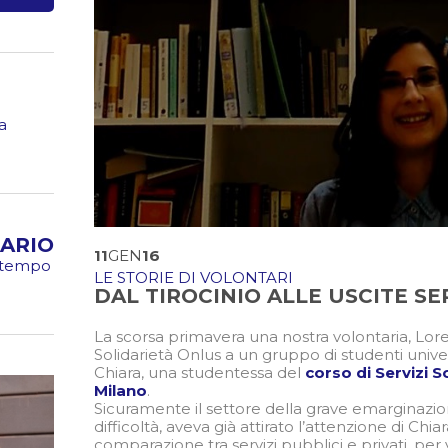
a
ARIO
11
GEN
16
o tempo
LE STORIE DI VOLONTARI
DAL TIROCINIO ALLE USCITE SE
La scorsa primavera una nostra volontaria, Lor
Solidarietà Onlus a un gruppo di studenti univers
Chiara, una studentessa del
corso di Servizi S
Milano
.
Sicuramente il settore della grave emarginazione
difficoltà, aveva già attirato l’attenzione di Ch
comparazione tra servizi pubblici e privati, per ve