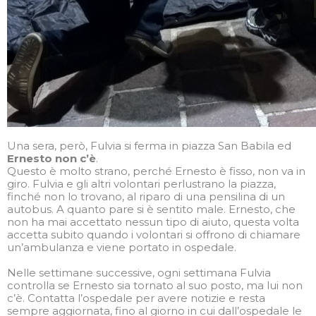
Una sera, però, Fulvia si ferma in piazza San Babila ed
Ernesto non c’è
.
Questo è molto strano, perché Ernesto è fisso, non va in
giro. Fulvia e gli altri volontari perlustrano la piazza,
finché non lo trovano, al riparo di una pensilina di un
autobus. A quanto pare si è sentito male. Ernesto, che
non ha mai accettato nessun tipo di aiuto, questa volta
accetta subito quando i volontari si offrono di chiamare
un’ambulanza e viene portato in ospedale.
Nelle settimane successive, ogni settimana Fulvia
controlla se Ernesto sia tornato al suo posto, ma lui non
c’è. Contatta l’ospedale per avere notizie e resta
sempre aggiornata, fino al giorno in cui dall’ospedale le