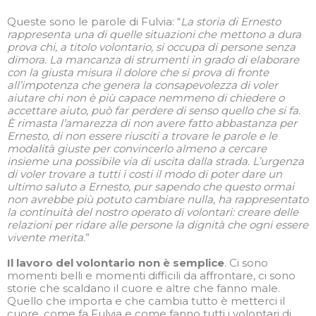
Queste sono le parole di Fulvia: “
La storia di Ernesto
rappresenta una di quelle situazioni che mettono a dura
prova chi, a titolo volontario, si occupa di persone senza
dimora. La mancanza di strumenti in grado di elaborare
con la giusta misura il dolore che si prova di fronte
all’impotenza che genera la consapevolezza di voler
aiutare chi non è più capace nemmeno di chiedere o
accettare aiuto, può far perdere di senso quello che si fa.
È rimasta l’amarezza di non avere fatto abbastanza per
Ernesto, di non essere riusciti a trovare le parole e le
modalità giuste per convincerlo almeno a cercare
insieme una possibile via di uscita dalla strada. L’urgenza
di voler trovare a tutti i costi il modo di poter dare un
ultimo saluto a Ernesto, pur sapendo che questo ormai
non avrebbe più potuto cambiare nulla, ha rappresentato
la continuità del nostro operato di volontari: creare delle
relazioni per ridare alle persone la dignità che ogni essere
vivente merita
.”
Il lavoro del volontario non è semplice
. Ci sono
momenti belli e momenti difficili da affrontare, ci sono
storie che scaldano il cuore e altre che fanno male.
Quello che importa e che cambia tutto è metterci il
cuore, come fa Fulvia e come fanno tutti i volontari di