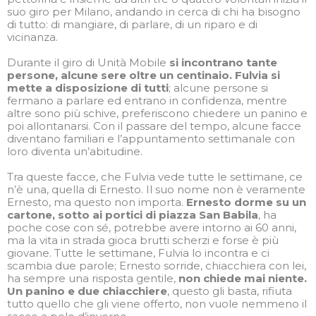
suo giro per Milano, andando in cerca di chi ha bisogno
di tutto: di mangiare, di parlare, di un riparo e di
vicinanza.
Durante il giro di Unità Mobile
si incontrano tante
persone, alcune sere oltre un centinaio. Fulvia si
mette a disposizione di tutti
; alcune persone si
fermano a parlare ed entrano in confidenza, mentre
altre sono più schive, preferiscono chiedere un panino e
poi allontanarsi. Con il passare del tempo, alcune facce
diventano familiari e l’appuntamento settimanale con
loro diventa un’abitudine.
Tra queste facce, che Fulvia vede tutte le settimane, ce
n’è una, quella di Ernesto. Il suo nome non è veramente
Ernesto, ma questo non importa.
Ernesto dorme su un
cartone, sotto ai portici di piazza San Babila
, ha
poche cose con sé, potrebbe avere intorno ai 60 anni,
ma la vita in strada gioca brutti scherzi e forse è più
giovane. Tutte le settimane, Fulvia lo incontra e ci
scambia due parole; Ernesto sorride, chiacchiera con lei,
ha sempre una risposta gentile,
non chiede mai niente.
Un panino e due chiacchiere
, questo gli basta, rifiuta
tutto quello che gli viene offerto, non vuole nemmeno il