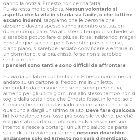
danno la notizia: Ernesto non ce l’ha fatta.
Fulvia resta molto colpita.
Nessun volontario si
aspetta che la vita in strada sia facile, o che tutti ne
escano indenni
, sappiamo che le persone che
abbiamo davanti spesso vanno incontro a situazioni
dure e complicate. Ma allo stesso tempo ci si chiede se
si sarebbe potuto fare di più, se, forse, insistendo, magari
Ernesto quel sacco a pelo l’avrebbe preso, e forse,
piano piano, si sarebbe lasciato convincere a entrare in
un dormitorio, e allora, chissà, forse non si sarebbe
sentito male…
I pensieri sono tanti e sono difficili da affrontare
.
Fulvia da un lato è contenta che Ernesto non se ne sia
andato su un cartone al freddo, ma in un letto,
circondato da persone che se ne sono prese cura,
almeno per gli ultimi giorni, ma allo stesso tempo non si
toglie dalla testa l'idea che Ernesto fosse, in fondo, solo.
Capisce che non può lasciarlo andare senza che ci sia
qualcuno a dargli un ultimo saluto.
Deve fare qualcosa
lei
. Nonostante non fosse più possibile vederlo, perché
era già stato portato in obitorio, Fulvia riesce nel suo
intento e riesce a portargli un ultimo saluto, da parte
sua e di tutti i volontari. Perché
nessuno dovrebbe
andarsene solo ed Ernesto non sarà dimenticato
.