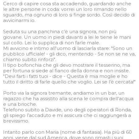
Cerco di capire cosa sta accadendo, guardando anche
le altre persone in coda: vorrei un loro rimando nello
sguardo, ma ognuno di loro si finge sordo. Così decido di
avvicinarmi io.
Seduta su una panchina c’è una signora, non più
giovane. Un uomo in piedi davanti a lei le tiene le mani
sul collo. Lei lo supplica di non farle male.
Mi avvicino e intimo all'uomo di lasciarla stare: "Sono un
pubblico ufficiale! - gli dico, mentendo - Se non se ne va,
chiamo subito rinforzi".
Il tipo bofonchia che gli devo mostrare il tesserino, ma
per fortuna si siede al fianco della donna e non insiste.
"Devi farti i fatti tuoi - dice - Questa è mia moglie e ho
tutto il diritto di farle quello che voglio. Lei se l’è cercata!"
Porto via la signora tremante, andiamo in un bar, un
ragazzo che ha assistito alla scena le compra dell'acqua
e una brioche.
Telefono subito a Davide, uno degli operatori di Ronda,
gli spiego l’accaduto e mi assicura che ci raggiungerà a
brevissimo.
Intanto parlo con Maria (nome di fantasia). Ha più di 60
anni, viene dal sud America, dove sono rimasti i suoi