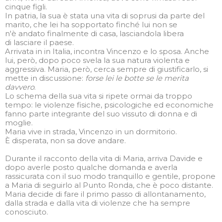
cinque figli.
In patria, la sua è stata una vita di soprusi da parte del
marito, che lei ha sopportato finché lui non se
n'è andato finalmente di casa, lasciandola libera
di lasciare il paese.
Arrivata in in Italia, incontra Vincenzo e lo sposa. Anche
lui, però, dopo poco svela la sua natura violenta e
aggressiva. Maria, però, cerca sempre di giustificarlo, si
mette in discussione:
forse lei le botte se le merita
davvero
.
Lo schema della sua vita si ripete ormai da troppo
tempo: le violenze fisiche, psicologiche ed economiche
fanno parte integrante del suo vissuto di donna e di
moglie.
Maria vive in strada, Vincenzo in un dormitorio.
È disperata, non sa dove andare.
Durante il racconto della vita di Maria, arriva Davide e
dopo averle posto qualche domanda e averla
rassicurata con il suo modo tranquillo e gentile, propone
a Maria di seguirlo al Punto Ronda, che è poco distante.
Maria decide di fare il primo passo di allontanamento,
dalla strada e dalla vita di violenze che ha sempre
conosciuto.