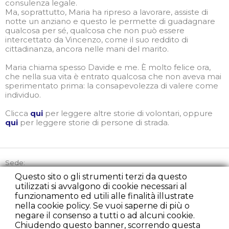
consulenza legale.
Ma, soprattutto, Maria ha ripreso a lavorare, assiste di
notte un anziano e questo le permette di guadagnare
qualcosa per sé, qualcosa che non può essere
intercettato da Vincenzo, come il suo reddito di
cittadinanza, ancora nelle mani del marito.
Maria chiama spesso Davide e me. È molto felice ora,
che nella sua vita è entrato qualcosa che non aveva mai
sperimentato prima: la consapevolezza di valere come
individuo.
Clicca
qui
per leggere altre storie di volontari, oppure
qui
per leggere storie di persone di strada.
Sede:
Via Picozzi 21, 20131 Milano
Questo sito o gli strumenti terzi da questo
utilizzati si avvalgono di cookie necessari al
Tel:
+39 02 45863842
funzionamento ed utili alle finalità illustrate
Cell:
+39 348 2235107
nella cookie policy. Se vuoi saperne di più o
Fax:
+39 02 22225279
negare il consenso a tutti o ad alcuni cookie.
presidenza@rondacaritamilano.com
Chiudendo questo banner, scorrendo questa