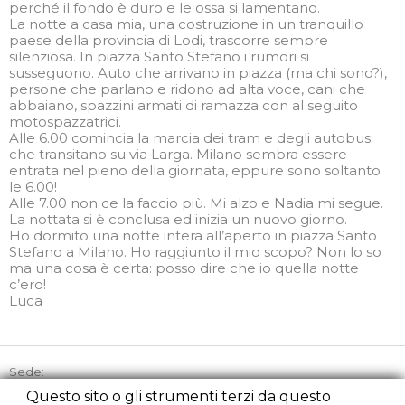
perché il fondo è duro e le ossa si lamentano.
La notte a casa mia, una costruzione in un tranquillo
paese della provincia di Lodi, trascorre sempre
silenziosa. In piazza Santo Stefano i rumori si
susseguono. Auto che arrivano in piazza (ma chi sono?),
persone che parlano e ridono ad alta voce, cani che
abbaiano, spazzini armati di ramazza con al seguito
motospazzatrici.
Alle 6.00 comincia la marcia dei tram e degli autobus
che transitano su via Larga. Milano sembra essere
entrata nel pieno della giornata, eppure sono soltanto
le 6.00!
Alle 7.00 non ce la faccio più. Mi alzo e Nadia mi segue.
La nottata si è conclusa ed inizia un nuovo giorno.
Ho dormito una notte intera all’aperto in piazza Santo
Stefano a Milano. Ho raggiunto il mio scopo? Non lo so
ma una cosa è certa: posso dire che io quella notte
c’ero!
Luca
Sede:
Via Picozzi 21, 20131 Milano
Questo sito o gli strumenti terzi da questo