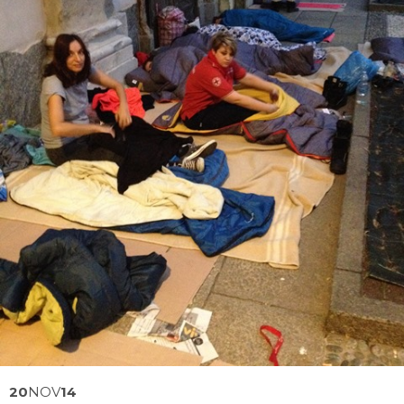
20
NOV
14