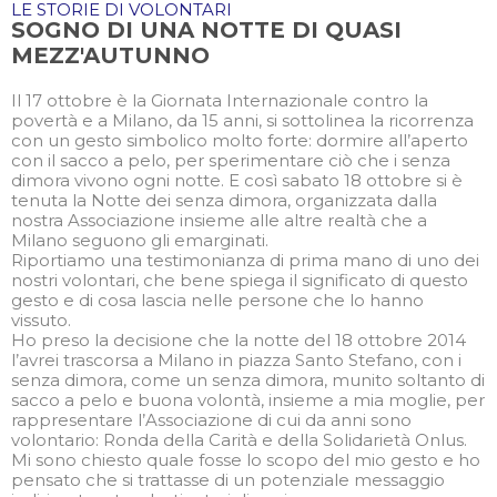
LE STORIE DI VOLONTARI
SOGNO DI UNA NOTTE DI QUASI
MEZZ'AUTUNNO
Il 17 ottobre è la Giornata Internazionale contro la
povertà e a Milano, da 15 anni, si sottolinea la ricorrenza
con un gesto simbolico molto forte: dormire all’aperto
con il sacco a pelo, per sperimentare ciò che i senza
dimora vivono ogni notte. E così sabato 18 ottobre si è
tenuta la Notte dei senza dimora, organizzata dalla
nostra Associazione insieme alle altre realtà che a
Milano seguono gli emarginati.
Riportiamo una testimonianza di prima mano di uno dei
nostri volontari, che bene spiega il significato di questo
gesto e di cosa lascia nelle persone che lo hanno
vissuto.
Ho preso la decisione che la notte del 18 ottobre 2014
l’avrei trascorsa a Milano in piazza Santo Stefano, con i
senza dimora, come un senza dimora, munito soltanto di
sacco a pelo e buona volontà, insieme a mia moglie, per
rappresentare l’Associazione di cui da anni sono
volontario: Ronda della Carità e della Solidarietà Onlus.
Mi sono chiesto quale fosse lo scopo del mio gesto e ho
pensato che si trattasse di un potenziale messaggio