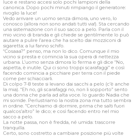
luce e restano accesi solo pochi lampioni della
canonica. Dopo pochi minuti rimpiango il generatore:
rivoglio la luce!
Vedo arrivare un uomo senza dimora, uno vero, lo
conosco (allora non sono andati tutti via!). Sta cercando
una sistemazione con il suo sacco a pelo. Parla con il
mio vicino di branda e gli chiede se gentilmente lo può
aiutare a pulire l’area che ha scelto dai mozziconi di
sigaretta; a lui fanno schifo.
“Cosaaa?” penso, ma non lo dico. Comunque il mio
vicino si presta e comincia la sua opera di nettezza
urbana. L’uomo senza dimora lo ferma e gli dice “No,
aspetta, è inutile. Qui ci sono troppi scarafaggi” e così
facendo comincia a picchiare per terra con il piede
come per schiacciarli.
Di colpo 7-8 teste si levano dai sacchi a pelo (c’è anche
la mia). “Eh no, gli scarafaggi no, non li sopporto” sento
una donna che parla ad alta voce. Io guardo Nadia che
mi sorride. Perlustriamo la nostra zona ma tutto sembra
in ordine. “Cerchiamo di dormire, prima che salti fuori
qualcos’altro” le dico; e così facendo entro nel mio
sacco a pelo.
La notte passa, non è fredda, né umida: trascorre
tranquilla.
Certo, sono costretto a cambiare posizione più volte