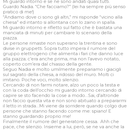
Mi guardo intorno e se ne sono andati quasi tutti.
Guardo Nadia. “Che facciamo?” (lei ha sempre più senso
pratico di me!)
“Andiamo dove ci sono gli altri,” mi risponde “vicino alla
chiesa” ed intanto si allontana con lo zaino in spalla.
Mi guardo intorno e rifletto sul fatto che è bastata una
manciata di minuti per cambiare lo scenario della
piazza.
Le persone rimaste non superano la trentina e sono
divise in gruppetti. Sopra tutto impera il rumore del
gruppo elettrogeno che alimenta i fari che danno luce
alla piazza; c’era anche prima, ma non l’avevo notato,
coperto com’era dal chiasso della gente.
Seguo Nadia e molto umilmente prepariamo i giacigli
sul sagrato della chiesa, a ridosso del muro. Molti ci
imitano. Poche voci, molto silenzio.
Cercando di non farmi notare, alzo un poco la testa e
con la coda dell’occhio mi guardo intorno cercando di
capire se sto facendo la cose a modo…Sai, d’altronde
non faccio questa vita e non sono abituato a prepararmi
il letto in strada…Mi viene da sorridere quando colgo due
persone che stanno facendo come me: spiano! E
stanno guardando proprio me!
Finalmente il rumore del generatore cessa. Ahh che
pace, che silenzio. Insieme a lui, però, se ne va anche la