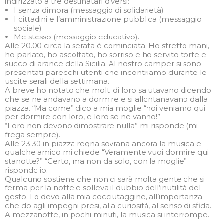
indirizzato a tre destinatari diversi:
I senza dimora (messaggio di solidarietà)
I cittadini e l’amministrazione pubblica (messaggio
sociale)
Me stesso (messaggio educativo).
Alle 20.00 circa la serata è cominciata. Ho stretto mani,
ho parlato, ho ascoltato, ho sorriso e ho servito torte e
succo di arance della Sicilia. Al nostro camper si sono
presentati parecchi utenti che incontriamo durante le
uscite serali della settimana.
A breve ho notato che molti di loro salutavano dicendo
che se ne andavano a dormire e si allontanavano dalla
piazza. “Ma come” dico a mia moglie “noi veniamo qui
per dormire con loro, e loro se ne vanno!”
“Loro non devono dimostrare nulla” mi risponde (mi
frega sempre).
Alle 23.30 in piazza regna sovrana ancora la musica e
qualche amico mi chiede “Veramente vuoi dormire qui
stanotte?” “Certo, ma non da solo, con la moglie”
rispondo io.
Qualcuno sostiene che non ci sarà molta gente che si
ferma per la notte e solleva il dubbio dell’inutilità del
gesto. Lo devo alla mia cocciutaggine, all’importanza
che do agli impegni presi, alla curiosità, al senso di sfida.
A mezzanotte, in pochi minuti, la musica si interrompe.