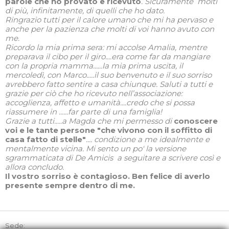
parole che ho provato e ricevuto
. Sicuramente molti
di più, infinitamente, di quelli che ho dato.
Ringrazio tutti per il calore umano che mi ha pervaso e
anche per la pazienza che molti di voi hanno avuto con
me.
Ricordo la mia prima sera: mi accolse Amalia, mentre
preparava il cibo per il giro....era come far da mangiare
con la propria mamma......la mia prima uscita, il
mercoledì, con Marco.....il suo benvenuto e il suo sorriso
avrebbero fatto sentire a casa chiunque. Saluti a tutti e
grazie per ciò che ho ricevuto nell’associazione:
accoglienza, affetto e umanità....credo che si possa
riassumere in ......far parte di una famiglia!
Grazie a tutti.....a Magda che mi permesso di
conoscere
voi e le tante persone "che vivono con il soffitto di
casa fatto di stelle"
.... condizione a me idealmente e
mentalmente vicina. Mi sento un po' la versione
sgrammaticata di De Amicis a seguitare a scrivere così e
allora concludo.
Il vostro sorriso è contagioso. Ben felice di averlo
presente sempre dentro di me.
Sede: