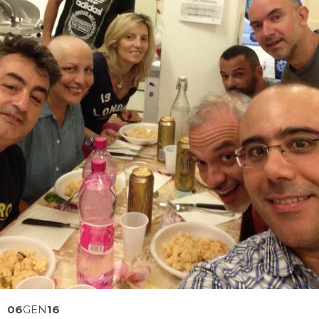
06
GEN
16