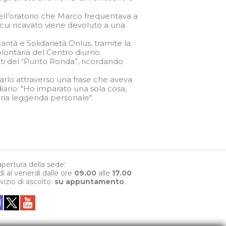
dell'oratorio che Marco frequentava a
cui ricavato viene devoluto a una
ità e Solidarietà Onlus, tramite la
olontaria del Centro diurno.
iti del “Punto Ronda”, ricordando
darlo attraverso una frase che aveva
diario: "Ho imparato una sola cosa,
ia leggenda personale".
 apertura della sede:
dì al venerdì dalle ore
09.00
alle
17.00
rvizio di ascolto:
su appuntamento