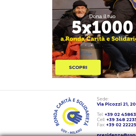
SCOPRI
Sede:
Via Picozzi 21, 2
Tel:
+39 02 4586
Cell:
+39 348 223
Fax:
+39 02 2222
presidenza@ron