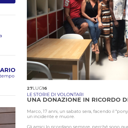
a
ARIO
o tempo
27
LUG
16
LE STORIE DI VOLONTARI
UNA DONAZIONE IN RICORDO D
Marco, 17 anni, un sabato sera, facendo il "po
un incidente e muore.
Gli amici lo ricordano sempre, perché sono que