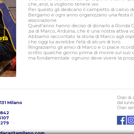
che, anzi, si vogliono tenere vivi.
Per questo gli dedicano il campetto di calcio 
Bergamo e ogni anno organizzano una festa il 
associazione.
Quest'anno hanno deciso di donarlo a Ronda Car
zia di Marco, Arduina, che è una nostra attiva v
Abbiamo raccontato la storia di Marco agli osp
che oggi lui avrebbe l’età di alcuni di loro.
Ringraziamo gli amici di Marco e ci piace ricor
scritto qualche giorno prima di morire sul suo 
ma fondamentale: ognuno deve vivere la propr
Orari di
0131 Milano
dal lune
Orari se
3842
5107
5279
dacaritamilano.com