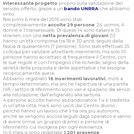
interessante progetto
proprio sulla valutazione del
servizio offerto, grazie a un
bando UNRRA
che abbiamo
vinto.
Nei primi 6 mesi del 2016 sono stati
complessivamente
accolte 29 persone
: 24 uomini, 4
donne e 1 transessuale. Di questi 14 sono italiani e 15
stranieri, con una
netta prevalenza di giovani
(12
hanno un’età compresa tra 18 e 30 anni), seguiti dalla
fascia di quarantenni (7 persone). Sono stati effettuati 25
colloqui per valutare altrettanti inserimenti, ma solo 10
persone hanno accettato di frequentare il Centro, con
le sue regole e con l’impegno che richiede, segno della
serietà della proposta e delle aspettative che bisogna
reciprocamente avere.
Abbiamo registrato
16 inserimenti lavorativi
, molti a
tempo determinato, ma anche l’apertura di una partita
IVA; i settori di riferimento sono vari e spaziano dai servizi
alla ristorazione, dall’artigianato alla sartoria.
4 persone accolte hanno abbandonato e 1 si è trasferita
in un’altra città, ma 6 sono usciti dal Centro diurno
perché hanno un lavoro che li ha resi più autonomi,
anche se vengono ancora seguiti dagli operatori e sanno
di avere ormai un gruppo di amici e persone di
riferimento cui rivolgersi per ogni evenienza.
In 6 mesi si sono registrate
1.201 presenze