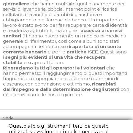
giornaliere
che hanno usufruito quotidianamente dei
servizi di lavanderia, doccia, internet point e ricarica
cellulare, ma anche di cambi di biancheria e
abbigliamento o di farmaci da banco. Un importante
lavoro è stato svolto per far recuperare carta di identità
e residenza agli utenti, ma anche l’
accesso
ai servizi
sanitari
(11 hanno nuovamente un medico di medicina
generale di riferimento), così come alcuni sono stati
accompagnati nel percorso di
apertura di un conto
corrente bancario
e per le
pratiche ISEE
. Questi sono
i
segni più evidenti di una vita che recupera
stabilità
e si apre al futuro.
Ringraziamo tutti gli operatori e i volontari
che
hanno permesso il raggiungimento di questi importanti
traguardi e ci impegniamo a sostenere i cammini di
ciascuno, con convinzione e ottimismo,
ricambiati
dall’impegno e dalla determinazione degli utenti
con
cui condividiamo le nostre giornate.
Sede:
Via Picozzi 21, 20131 Milano
Questo sito o gli strumenti terzi da questo
utilizzati si avvalgono di cookie necessari al