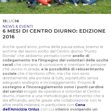
15
LUG
16
NEWS & EVENTI
6 MESI DI CENTRO DIURNO: EDIZIONE
2016
Anche quest’anno, prima della pausa estiva, tiriamo le
somme del lavoro svolto dal Centro diurno “Punto
Ronda” che abbiamo pensato come
anello di
collegamento
tra l’impegno dei volontari delle uscite
serali
che cercano di conoscere e orientare le persone
che vivono in strada,
e le possibilità di reinserimento
sociale
che il territorio offre, ma che non sono
direttamente alla portata di tutti, soprattutto senza
adeguato sostegno e incoraggiamento. Proprio
il
sostegno e l’incoraggiamento sono i punti cardine
dei servizi
erogati da operatori e volontari al Centro
diurno, insieme a una metodologia di intervento che si
sta affinando, anche grazie alla collaborazione con le
altre realtà milanesi, in particolare con
Cena
dell’Amicizia Onlus
con cui
stiamo svolgendo un