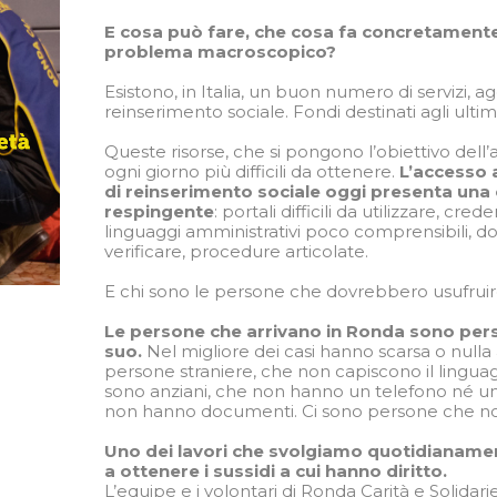
E cosa può fare, che cosa fa concretamente
problema macroscopico?
Esistono, in Italia, un buon numero di servizi, 
reinserimento sociale. Fondi destinati agli ultimi
Queste risorse, che si pongono l’obiettivo del
ogni giorno più difficili da ottenere.
L’accesso 
di reinserimento sociale oggi presenta una
respingente
: portali difficili da utilizzare, cre
linguaggi amministrativi poco comprensibili, do
verificare, procedure articolate.
E chi sono le persone che dovrebbero usufruir
Le persone che arrivano in Ronda sono pers
suo.
Nel migliore dei casi hanno scarsa o nulla 
persone straniere, che non capiscono il linguag
sono anziani, che non hanno un telefono né un 
non hanno documenti. Ci sono persone che non
Uno dei lavori che svolgiamo quotidianamen
a ottenere i sussidi a cui hanno diritto.
L’equipe e i volontari di Ronda Carità e Solida