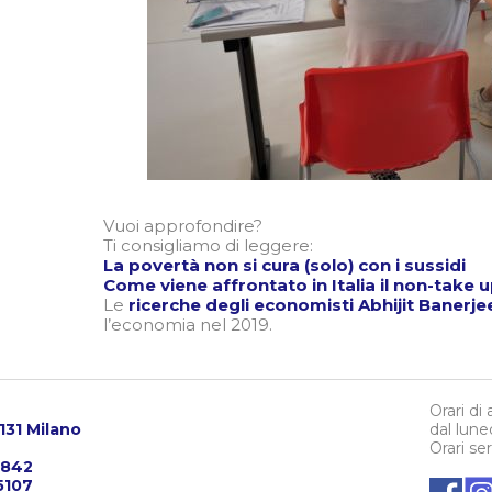
Vuoi approfondire?
Ti consigliamo di leggere:
La povertà non si cura (solo) con i sussidi
Come viene affrontato in Italia il non-take 
Le
ricerche degli economisti Abhijit Banerje
l’economia nel 2019.
Orari di
0131 Milano
dal lune
Orari se
3842
5107