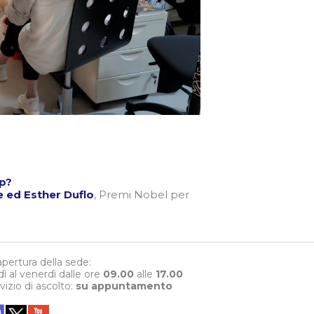
up?
e ed Esther Duflo
, Premi Nobel per
 apertura della sede:
dì al venerdì dalle ore
09.00
alle
17.00
rvizio di ascolto:
su appuntamento