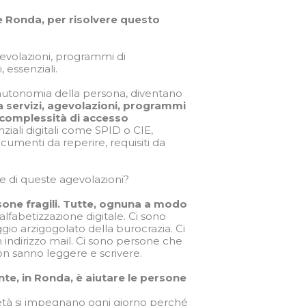
 Ronda, per risolvere questo
agevolazioni, programmi di
, essenziali.
l’autonomia della persona, diventano
a servizi, agevolazioni, programmi
 complessità di accesso
denziali digitali come SPID o CIE,
cumenti da reperire, requisiti da
e di queste agevolazioni?
one fragili. Tutte, ognuna a modo
alfabetizzazione digitale. Ci sono
gio arzigogolato della burocrazia. Ci
indirizzo mail. Ci sono persone che
 sanno leggere e scrivere.
te, in Ronda, è aiutare le persone
rietà si impegnano ogni giorno perché