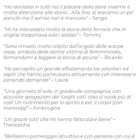
“Ho ravvisato in tutti noi il piacere dello stare insieme e
molta attenzione alle storie… Alla fine, sì, eravamo un po’
stanchi ma il sorriso non è mancato”
– Sergio
“Mi ha interessato molto la storia della ferrovia che in
origine trasportava solo i soldati”
– Tommy
“Sono rimasto molto colpito dall’angolo delle scarpe
rosse, simbolo delle donne vittime di femminicidio,
fermandomi a leggere la storia di alcune”
– Ricardo
“Ho percepito un grande affiatamento tra volontari ed
ospiti che hanno partecipato attivamente con interesse e
ponendo domande”
– Laura
“Una giornata di sole, in gradevole compagnia, con
accurate spiegazioni dei luoghi visti: cosa si vuole più di
così! Un nutrimento per lo spirito e per il corpo (con
merenda)”
– Ambrogina
“Un grazie tutti che mi hanno fatto stare bene”
–
Therezinha
“Bellissimo pomeriggio istruttivo e con persone con cui è