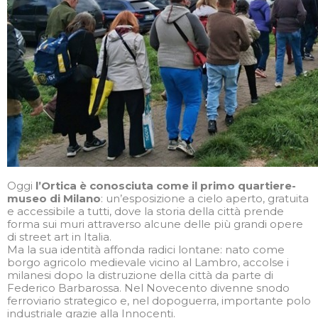
Oggi
l’Ortica è conosciuta come il primo quartiere-
museo di Milano
: un’esposizione a cielo aperto, gratuita
e accessibile a tutti, dove la storia della città prende
forma sui muri attraverso alcune delle più grandi opere
di street art in Italia.
Ma la sua identità affonda radici lontane: nato come
borgo agricolo medievale vicino al Lambro, accolse i
milanesi dopo la distruzione della città da parte di
Federico Barbarossa. Nel Novecento divenne snodo
ferroviario strategico e, nel dopoguerra, importante polo
industriale grazie alla Innocenti.