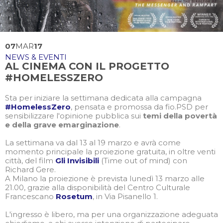
07
MAR
17
NEWS & EVENTI
AL CINEMA CON IL PROGETTO
#HOMELESSZERO
Sta per iniziare la settimana dedicata alla campagna
#HomelessZero
, pensata e promossa da fio.PSD per
sensibilizzare l'opinione pubblica sui
temi della povertà
e della grave emarginazione
.
La settimana va dal 13 al 19 marzo e avrà come
momento principale la proiezione gratuita, in oltre venti
città, del film
Gli Invisibili
(Time out of mind) con
Richard Gere.
A Milano la proiezione è prevista lunedì 13 marzo alle
21.00, grazie alla disponibilità del Centro Culturale
Francescano
Rosetum
, in Via Pisanello 1.
L'ingresso è libero, ma per una organizzazione adeguata