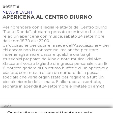
09
SET
16
NEWS & EVENTI
APERICENA AL CENTRO DIURNO
Per riprendere con allegria le attività del Centro diurno
“Punto Ronda”, abbiamo pensato a un invito di tutto
relax: un apericena con musica, sabato 24 settembre
dalle ore 18.30 alle 22.00.
Un’occasione per visitare la sede dell’Associazione – per
chi ancora non la conoscesse, ma anche per stare
insieme agli amici e passare qualche ora tra gli
stuzzichini preparati da Alba e note musicali dal vivo.
Staccate il vostro biglietto di ingresso personale: con 15
€ potrete godere di un ottimo buffet e di un aperitivo a
piacere, con musica e con un numero della pesca
speciale che verrà organizzata per regalare a tutti un
piccolo ricordo della serata. E allora, cosa aspettate,
segnate in agenda il 24 settembre e invitate gli amici!
Sede:
Via Picozzi 21, 20131 Milano
Questo sito o gli strumenti terzi da questo