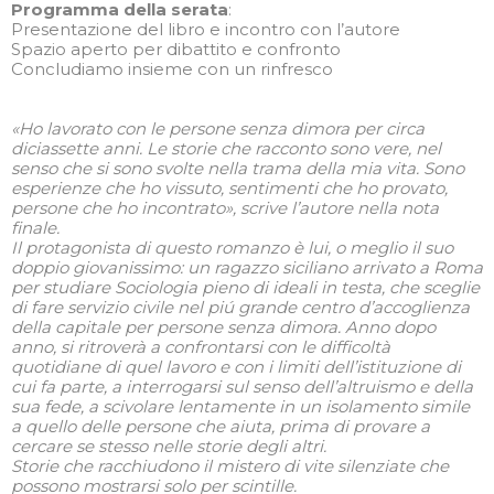
Programma della serata
:
Presentazione del libro e incontro con l’autore
Spazio aperto per dibattito e confronto
Concludiamo insieme con un rinfresco
«Ho lavorato con le persone senza dimora per circa
diciassette anni. Le storie che racconto sono vere, nel
senso che si sono svolte nella trama della mia vita. Sono
esperienze che ho vissuto, sentimenti che ho provato,
persone che ho incontrato», scrive l’autore nella nota
finale.
Il protagonista di questo romanzo è lui, o meglio il suo
doppio giovanissimo: un ragazzo siciliano arrivato a Roma
per studiare Sociologia pieno di ideali in testa, che sceglie
di fare servizio civile nel piú grande centro d’accoglienza
della capitale per persone senza dimora. Anno dopo
anno, si ritroverà a confrontarsi con le difficoltà
quotidiane di quel lavoro e con i limiti dell’istituzione di
cui fa parte, a interrogarsi sul senso dell’altruismo e della
sua fede, a scivolare lentamente in un isolamento simile
a quello delle persone che aiuta, prima di provare a
cercare se stesso nelle storie degli altri.
Storie che racchiudono il mistero di vite silenziate che
possono mostrarsi solo per scintille.