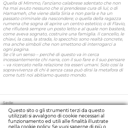
Quella di Mimmo, l’anziano calabrese sdentato che non
ha mai avuto nessuno che si prendesse cura di lui; o di
Hamameh, che viene dalla Siria e non parla e ha un
passato criminale da nascondere; o quella della ragazza
rumena che sogna di aprire un centro estetico; o di Flavio,
che rifiuterà sempre un posto letto e al quale non basterà,
come aveva sognato, costruire una famiglia. Il cancello, le
chiavi, la casa, la strada, lo specchio: sono realtà concrete,
ma anche simboli che non smettono di interrogarci a
ogni pagina.
Se c’è un senso – perché di questo va in cerca
incessantemente chi narra, con il suo fare e il suo pensare
– va ricercato nella relazione tra esseri umani. Solo cosí la
sopravvivenza di chi è senza casa può dirsi la metafora di
come tutti noi abitiamo questo mondo.
Sede:
Via Picozzi 21, 20131 Milano
Questo sito o gli strumenti terzi da questo
utilizzati si avvalgono di cookie necessari al
Tel:
+39 02 45863842
funzionamento ed utili alle finalità illustrate
Cell:
+39 348 2235107
nella cookie policy. Se vuoi saperne di più o
Fax:
+39 02 22225279