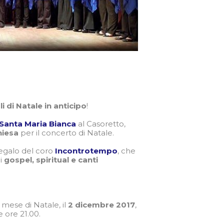
i di Natale in anticipo
!
Santa Maria Bianca
al Casoretto,
hiesa
per il concerto di Natale.
egalo del coro
Incontrotempo
, che
di
gospel, spiritual e canti
il mese di Natale, il
2 dicembre 2017
,
e ore 21.00.