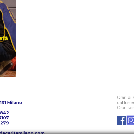
Orari di
0131 Milano
dal lune
Orari se
3842
5107
5279
dacaritamilano.com