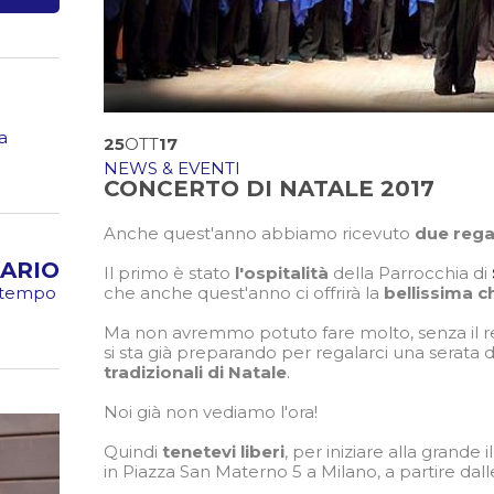
a
25
OTT
17
NEWS & EVENTI
CONCERTO DI NATALE 2017
Anche quest'anno abbiamo ricevuto
due regal
ARIO
Il primo è stato
l'ospitalità
della Parrocchia di
che anche quest'anno ci offrirà la
bellissima c
o tempo
Ma non avremmo potuto fare molto, senza il r
si sta già preparando per regalarci una serata 
tradizionali di Natale
.
Noi già non vediamo l'ora!
Quindi
tenetevi liberi
, per iniziare alla grande 
in Piazza San Materno 5 a Milano, a partire dall