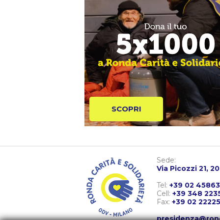
SCOPRI
Sede:
Via Picozzi 21, 2
Tel:
+39 02 4586
Cell:
+39 348 223
Fax:
+39 02 2222
presidenza@ron