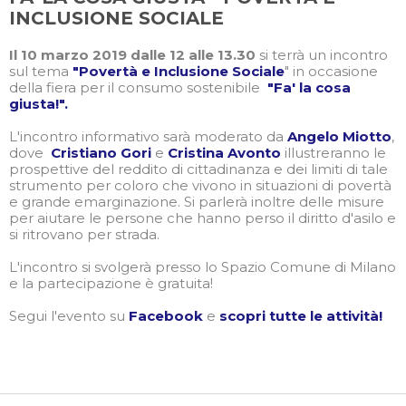
INCLUSIONE SOCIALE
Il 10 marzo 2019 dalle 12 alle 13.30
si terrà un incontro
sul tema
"Povertà e Inclusione Sociale
" in occasione
della fiera per il consumo sostenibile
"Fa' la cosa
giusta!".
L'incontro informativo sarà moderato da
Angelo Miotto
,
dove
Cristiano Gori
e
Cristina Avonto
illustreranno le
prospettive del reddito di cittadinanza e dei limiti di tale
strumento per coloro che vivono in situazioni di povertà
e grande emarginazione. Si parlerà inoltre delle misure
per aiutare le persone che hanno perso il diritto d'asilo e
si ritrovano per strada.
L'incontro si svolgerà presso lo Spazio Comune di Milano
e la partecipazione è gratuita!
Segui l'evento su
Facebook
e
scopri tutte le attività!