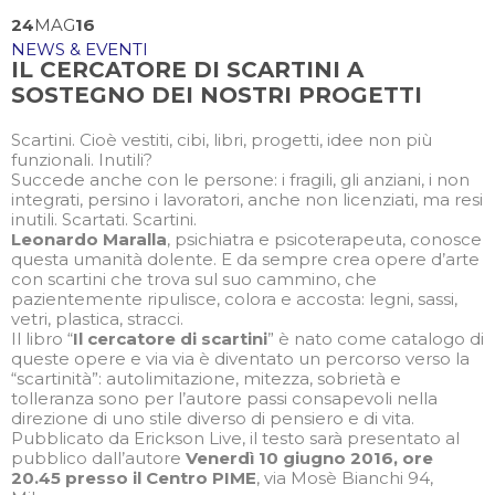
24
MAG
16
NEWS & EVENTI
IL CERCATORE DI SCARTINI A
SOSTEGNO DEI NOSTRI PROGETTI
Scartini. Cioè vestiti, cibi, libri, progetti, idee non più
funzionali. Inutili?
Succede anche con le persone: i fragili, gli anziani, i non
integrati, persino i lavoratori, anche non licenziati, ma resi
inutili. Scartati. Scartini.
Leonardo Maralla
, psichiatra e psicoterapeuta, conosce
questa umanità dolente. E da sempre crea opere d’arte
con scartini che trova sul suo cammino, che
pazientemente ripulisce, colora e accosta: legni, sassi,
vetri, plastica, stracci.
Il libro “
Il cercatore di scartini
” è nato come catalogo di
queste opere e via via è diventato un percorso verso la
“scartinità”: autolimitazione, mitezza, sobrietà e
tolleranza sono per l’autore passi consapevoli nella
direzione di uno stile diverso di pensiero e di vita.
Pubblicato da Erickson Live, il testo sarà presentato al
pubblico dall’autore
Venerdì 10 giugno 2016, ore
20.45 presso il Centro PIME
, via Mosè Bianchi 94,