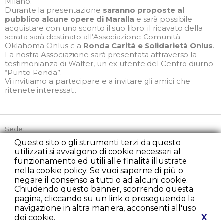
Milano.
Durante la presentazione
saranno proposte al
pubblico alcune opere di Maralla
e sarà possibile
acquistare con uno sconto il suo libro: il ricavato della
serata sarà destinato all’Associazione Comunità
Oklahoma Onlus e a
Ronda Carità e Solidarietà Onlus
.
La nostra Associazione sarà presentata attraverso la
testimonianza di Walter, un ex utente del Centro diurno
“Punto Ronda”.
Vi invitiamo a partecipare e a invitare gli amici che
ritenete interessati.
Sede:
Via Picozzi 21, 20131 Milano
Questo sito o gli strumenti terzi da questo
utilizzati si avvalgono di cookie necessari al
Tel:
+39 02 45863842
funzionamento ed utili alle finalità illustrate
Cell:
+39 348 2235107
nella cookie policy. Se vuoi saperne di più o
Fax:
+39 02 22225279
negare il consenso a tutti o ad alcuni cookie.
presidenza@rondacaritamilano.com
Chiudendo questo banner, scorrendo questa
diurno@rondacaritamilano.com
pagina, cliccando su un link o proseguendo la
comunicazione@rondacaritamilano.com
navigazione in altra maniera, acconsenti all'uso
dei cookie.
X