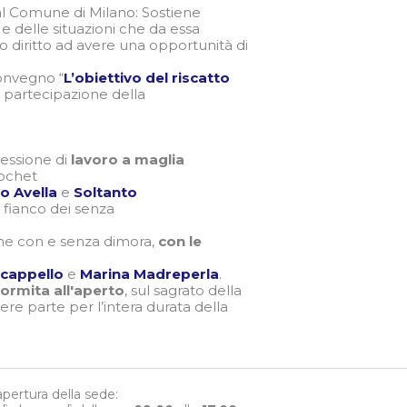
al Comune di Milano: Sostiene
 e delle situazioni che da essa
o diritto ad avere una opportunità di
 convegno “
L’obiettivo del riscatto
a partecipazione della
sessione di
lavoro a maglia
rochet
o Avella
e
Soltanto
a fianco dei senza
ne con e senza dimora,
con le
l cappello
e
Marina Madreperla
.
ormita all'aperto
, sul sagrato della
ndere parte per l’intera durata della
 apertura della sede: