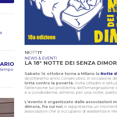
a
10
OTT
17
NEWS & EVENTI
LA 18° NOTTE DEI SENZA DIMO
ARIO
o tempo
Sabato 14 ottobre torna a Milano la
Notte d
diciottesimo anno consecutivo, in occasione d
lotta contro la povertà
, invita cittadini e isti
l'attenzione sul problema dell’emarginazione 
e a condividerne, almeno per una notte, piatto
L'evento è organizzato dalle associazioni m
dimora, fra cui noi
, e rappresenta un momento d
associazioni che si occupano di assistenza e rei