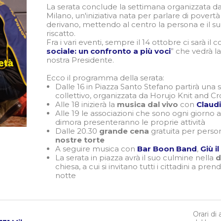
La serata conclude la settimana organizzata d
Milano, un'iniziativa nata per parlare di povertà
derivano, mettendo al centro la persona e il su
riscatto.
Fra i vari eventi, sempre il 14 ottobre ci sarà il
sociale: un confronto a più voci
” che vedrà l
nostra Presidente.
Ecco il programma della serata:
Dalle 16 in Piazza Santo Stefano partirà una 
collettivo, organizzata da Horujo Knit and C
Alle 18 inizierà la
musica dal vivo
con
Claudi
Alle 19 le associazioni che sono ogni giorno 
dimora presenteranno le proprie attività
Dalle 20.30
grande cena
gratuita per perso
nostre torte
A seguire musica con
Bar Boon Band
,
Giù i
La serata in piazza avrà il suo culmine nella
d
chiesa, a cui si invitano tutti i cittadini a pre
notte
Orari di