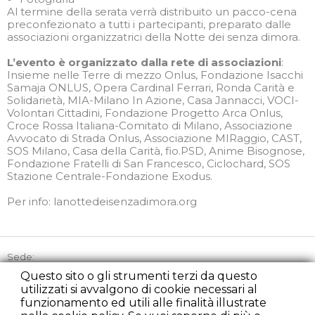
Al termine della serata verrà distribuito un pacco-cena
preconfezionato a tutti i partecipanti, preparato dalle
associazioni organizzatrici della Notte dei senza dimora.
L’evento è organizzato dalla rete di associazioni
:
Insieme nelle Terre di mezzo Onlus, Fondazione Isacchi
Samaja ONLUS, Opera Cardinal Ferrari, Ronda Carità e
Solidarietà, MIA-Milano In Azione, Casa Jannacci, VOCI-
Volontari Cittadini, Fondazione Progetto Arca Onlus,
Croce Rossa Italiana-Comitato di Milano, Associazione
Avvocato di Strada Onlus, Associazione MIRaggio, CAST,
SOS Milano, Casa della Carità, fio.PSD, Anime Bisognose,
Fondazione Fratelli di San Francesco, Ciclochard, SOS
Stazione Centrale-Fondazione Exodus.
Per info: lanottedeisenzadimora.org
Sede:
Via Picozzi 21, 20131 Milano
Questo sito o gli strumenti terzi da questo
utilizzati si avvalgono di cookie necessari al
Tel:
+39 02 45863842
funzionamento ed utili alle finalità illustrate
Cell:
+39 348 2235107