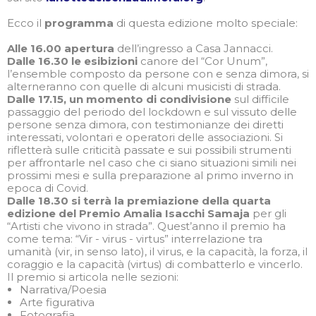
Ecco il
programma
di questa edizione molto speciale:
Alle 16.00 apertura
dell’ingresso a Casa Jannacci.
Dalle 16.30 le esibizioni
canore del “Cor Unum”,
l’ensemble composto da persone con e senza dimora, si
alterneranno con quelle di alcuni musicisti di strada.
Dalle 17.15, un momento di condivisione
sul difficile
passaggio del periodo del lockdown e sul vissuto delle
persone senza dimora, con testimonianze dei diretti
interessati, volontari e operatori delle associazioni. Si
rifletterà sulle criticità passate e sui possibili strumenti
per affrontarle nel caso che ci siano situazioni simili nei
prossimi mesi e sulla preparazione al primo inverno in
epoca di Covid.
Dalle 18.30 si terrà la premiazione della quarta
edizione del Premio Amalia Isacchi Samaja
per gli
“Artisti che vivono in strada”. Quest’anno il premio ha
come tema: “Vir - virus - virtus” interrelazione tra
umanità (vir, in senso lato), il virus, e la capacità, la forza, il
coraggio e la capacità (virtus) di combatterlo e vincerlo.
Il premio si articola nelle sezioni:
Narrativa/Poesia
Arte figurativa
Fotografia