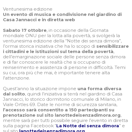
Ventunesima edizione
Un evento di musica e condivisione nel giardino di
Casa Jannacci e in diretta web
Sabato 17 ottobre
, in occasione della Giornata
mondiale ONU per la lotta alla povertà, si svolgerà la
ventunesima edizione della “Notte dei senza dimora”,
l’ormai storica iniziativa che ha lo scopo di
sensibilizzare
i cittadini e le istituzioni sul tema della povertà
,
dell’emarginazione sociale delle persone senza dimora
e di far conoscere le realtà che si occupano di
reinserimento e assistenza di persone in difficoltà. Temi
su cui, ora più che mai, è importante tenere alta
l'attenzione.
Quest’anno la situazione impone
una forma diversa
dal solito
, quindi l’iniziativa si terrà nel giardino di Casa
Jannacci, lo storico dormitorio comunale di Milano, in
Viale Ortles 69. Date le norme di sicurezza sanitaria,
l’accesso sarà consentito a 150 partecipanti su
prenotazione sul sito lanottedeisenzadimora.org
,
mentre sarà per tutti possibile seguire l’evento in diretta
sulla pagina Facebook “
La Notte dei senza dimora
” e
sul sito
lanottedeisenzadimora.org
.