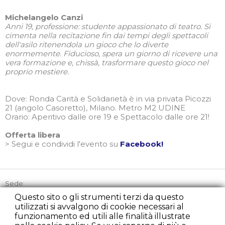
Michelangelo Canzi
Anni 19, professione: studente appassionato di teatro. Si
cimenta nella recitazione fin dai tempi degli spettacoli
dell'asilo ritenendola un gioco che lo diverte
enormemente. Fiducioso, spera un giorno di ricevere una
vera formazione e, chissà, trasformare questo gioco nel
proprio mestiere.
Dove: Ronda Carità e Solidarietà è in via privata Picozzi
21 (angolo Casoretto), Milano. Metro M2 UDINE
Orario: Aperitivo dalle ore 19 e Spettacolo dalle ore 21!
Offerta libera
> Segui e condividi l'evento su
Facebook!
Sede:
Via Picozzi 21, 20131 Milano
Questo sito o gli strumenti terzi da questo
utilizzati si avvalgono di cookie necessari al
Tel:
+39 02 45863842
funzionamento ed utili alle finalità illustrate
Cell:
+39 348 2235107