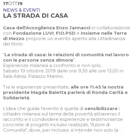
17
OTT
19
NEWS & EVENTI
LA STRADA DI CASA
Casa dell’Accoglienza Enzo Jannacci
in collaborazione
con
Fondazione LUVI
,
FIO.PSD
e
Insieme nelle Terre
di Mezzo
propone un evento aperto alla cittadinanza
dal titolo:
“
La strada di casa: le relazioni di comunità nel lavoro
con le persone senza dimora
“.
Esperienze milanesi a confronto e non solo.
Sabato 19 ottobre 2019 dalle ore 9,30 alle ore 13,00 in
Sala Alessi, Palazzo Marino.
Tra le esperienze presentate,
alle ore 11.45 la nostra
presidente Magda Baietta parlerà di Ronda Carità e
Solidarietà
.
L’idea che guida l’evento è quella di
sensibilizzare
i
cittadini milanesi sul tema della povertà attraverso il
racconto e il condividere esperienze e testimonianze
concrete di progetti inclusivi realizzati, "Azioni di
Comunità", dove, per inclusivi, si intende non solo la