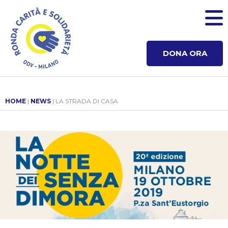
DONA ORA
HOME
|
NEWS
| LA STRADA DI CASA