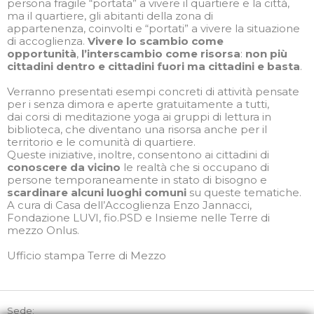
persona fragile “portata” a vivere il quartiere e la città,
ma il quartiere, gli abitanti della zona di
appartenenza, coinvolti e “portati” a vivere la situazione
di accoglienza.
Vivere lo scambio come
opportunità
,
l’interscambio come risorsa
:
non più
cittadini dentro e cittadini fuori ma cittadini e basta
.
Verranno presentati esempi concreti di attività pensate
per i senza dimora e aperte gratuitamente a tutti,
dai corsi di meditazione yoga ai gruppi di lettura in
biblioteca, che diventano una risorsa anche per il
territorio e le comunità di quartiere.
Queste iniziative, inoltre, consentono ai cittadini di
conoscere da vicino
le realtà che si occupano di
persone temporaneamente in stato di bisogno e
scardinare alcuni luoghi comuni
su queste tematiche.
A cura di Casa dell’Accoglienza Enzo Jannacci,
Fondazione LUVI, fio.PSD e Insieme nelle Terre di
mezzo Onlus.
Ufficio stampa Terre di Mezzo
Sede: