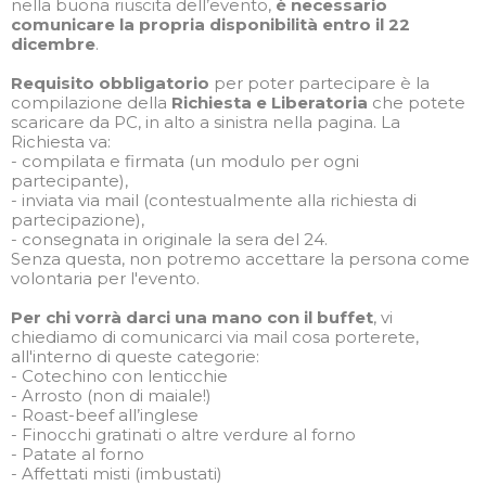
nella buona riuscita dell’evento,
è necessario
comunicare la propria disponibilità entro il 22
dicembre
.
Requisito obbligatorio
per poter partecipare è la
compilazione della
Richiesta e Liberatoria
che potete
scaricare da PC, in alto a sinistra nella pagina. La
Richiesta va:
- compilata e firmata (un modulo per ogni
partecipante),
- inviata via mail (contestualmente alla richiesta di
partecipazione),
- consegnata in originale la sera del 24.
Senza questa, non potremo accettare la persona come
volontaria per l'evento.
Per chi vorrà darci una mano con il buffet
, vi
chiediamo di comunicarci via mail cosa porterete,
all'interno di queste categorie:
- Cotechino con lenticchie
- Arrosto (non di maiale!)
- Roast-beef all’inglese
- Finocchi gratinati o altre verdure al forno
- Patate al forno
- Affettati misti (imbustati)