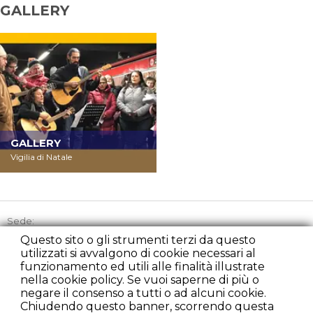
GALLERY
GALLERY
Vigilia di Natale
Sede:
Via Picozzi 21, 20131 Milano
Questo sito o gli strumenti terzi da questo
utilizzati si avvalgono di cookie necessari al
Tel:
+39 02 45863842
funzionamento ed utili alle finalità illustrate
Cell:
+39 348 2235107
nella cookie policy. Se vuoi saperne di più o
Fax:
+39 02 22225279
negare il consenso a tutti o ad alcuni cookie.
presidenza@rondacaritamilano.com
Chiudendo questo banner, scorrendo questa