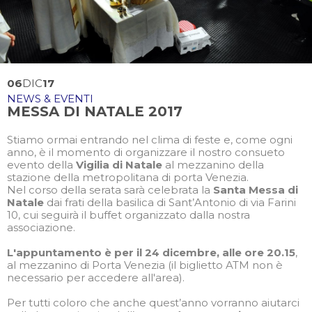
06
DIC
17
NEWS & EVENTI
MESSA DI NATALE 2017
Stiamo ormai entrando nel clima di feste e, come ogni
anno, è il momento di organizzare il nostro consueto
evento della
Vigilia di Natale
al mezzanino della
stazione della metropolitana di porta Venezia.
Nel corso della serata sarà celebrata la
Santa Messa di
Natale
dai frati della basilica di Sant’Antonio di via Farini
10, cui seguirà il buffet organizzato dalla nostra
associazione.
L'appuntamento è per il 24 dicembre, alle ore 20.15
,
al mezzanino di Porta Venezia (il biglietto ATM non è
necessario per accedere all'area).
Per tutti coloro che anche quest’anno vorranno aiutarci