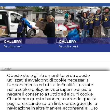
GALLERY
GALLERY
Pacchi viveri
Raccolta beni
Sede:
Via Picozzi 21, 20131 Milano
Questo sito o gli strumenti terzi da questo
utilizzati si avvalgono di cookie necessari al
Tel:
+39 02 45863842
funzionamento ed utili alle finalità illustrate
Cell:
+39 348 2235107
nella cookie policy. Se vuoi saperne di più o
Fax:
+39 02 22225279
negare il consenso a tutti o ad alcuni cookie.
presidenza@rondacaritamilano.com
Chiudendo questo banner, scorrendo questa
diurno@rondacaritamilano.com
pagina, cliccando su un link o proseguendo la
comunicazione@rondacaritamilano.com
navigazione in altra maniera, acconsenti all'uso