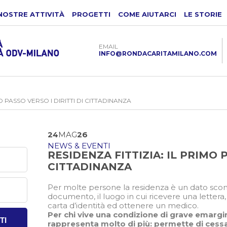
NOSTRE ATTIVITÀ
PROGETTI
COME AIUTARCI
LE STORIE
EMAIL
INFO@RONDACARITAMILANO.COM
MO PASSO VERSO I DIRITTI DI CITTADINANZA
24
MAG
26
NEWS & EVENTI
RESIDENZA FITTIZIA: IL PRIMO P
CITTADINANZA
Per molte persone la residenza è un dato sconta
documento, il luogo in cui ricevere una lettera
carta d’identità ed ottenere un medico.
Per chi vive una condizione di grave emargin
TI
rappresenta molto di più: permette di cessare