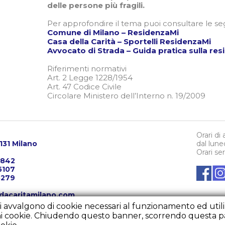
delle persone più fragili.
Per approfondire il tema puoi consultare le s
Comune di Milano – ResidenzaMi
Casa della Carità – Sportelli ResidenzaMi
Avvocato di Strada – Guida pratica sulla re
Riferimenti normativi
Art. 2 Legge 1228/1954
Art. 47 Codice Civile
Circolare Ministero dell’Interno n. 19/2009
Orari di
0131 Milano
dal lune
Orari se
3842
5107
5279
dacaritamilano.com
ritamilano.com
i avvalgono di cookie necessari al funzionamento ed utili al
rondacaritamilano.com
cuni cookie. Chiudendo questo banner, scorrendo questa p