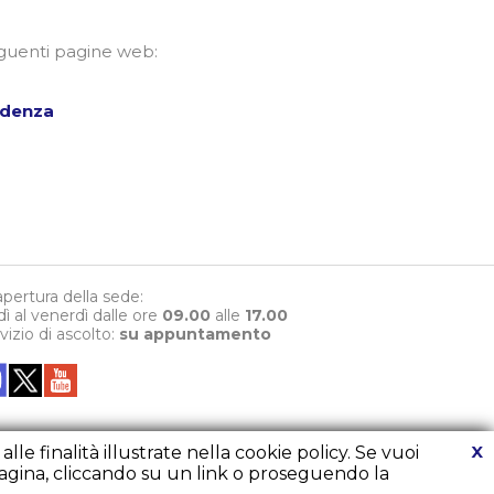
eguenti pagine web:
sidenza
 apertura della sede:
dì al venerdì dalle ore
09.00
alle
17.00
rvizio di ascolto:
su appuntamento
X
le finalità illustrate nella cookie policy. Se vuoi
agina, cliccando su un link o proseguendo la