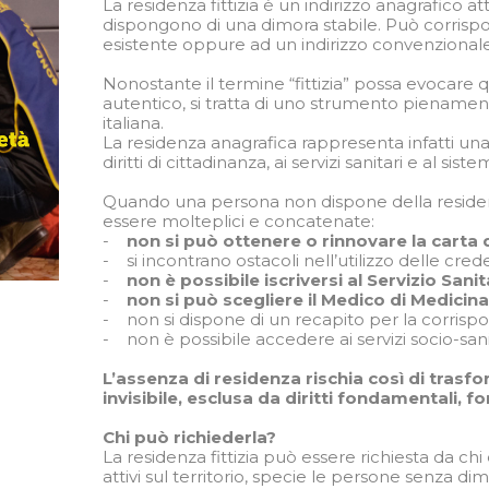
La residenza fittizia è un indirizzo anagrafico a
dispongono di una dimora stabile. Può corris
esistente oppure ad un indirizzo convenzional
Nonostante il termine “fittizia” possa evocare 
autentico, si tratta di uno strumento pienamen
italiana.
La residenza anagrafica rappresenta infatti una
diritti di cittadinanza, ai servizi sanitari e al sist
Quando una persona non dispone della resid
essere molteplici e concatenate:
-
non si può ottenere o rinnovare la carta d
- si incontrano ostacoli nell’utilizzo delle cred
-
non è possibile iscriversi al Servizio Sani
-
non si può scegliere il Medico di Medicin
- non si dispone di un recapito per la corrisp
- non è possibile accedere ai servizi socio-sanita
L’assenza di residenza rischia così di tras
invisibile, esclusa da diritti fondamentali, f
Chi può richiederla?
La residenza fittizia può essere richiesta da chi è 
attivi sul territorio, specie le persone senza d