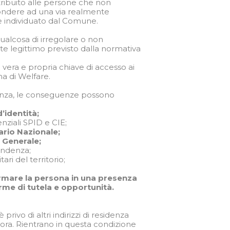
ttribuito alle persone che non
pondere ad una via realmente
e individuato dal Comune.
qualcosa di irregolare o non
te legittimo previsto dalla normativa
 vera e propria chiave di accesso ai
ema di Welfare.
enza, le conseguenze possono
’identità;
enziali SPID e CIE;
tario Nazionale;
a Generale;
ondenza;
ri del territorio;
formare la persona in una presenza
orme di tutela e opportunità.
privo di altri indirizzi di residenza
imora. Rientrano in questa condizione