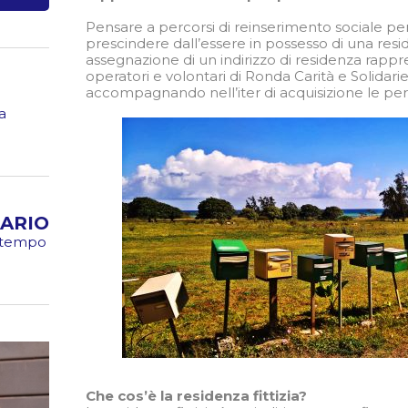
Pensare a percorsi di reinserimento sociale per
prescindere dall’essere in possesso di una resid
assegnazione di un indirizzo di residenza rappr
operatori e volontari di Ronda Carità e Solidari
accompagnando nell’iter di acquisizione le per
a
ARIO
o tempo
Che cos’è la residenza fittizia?