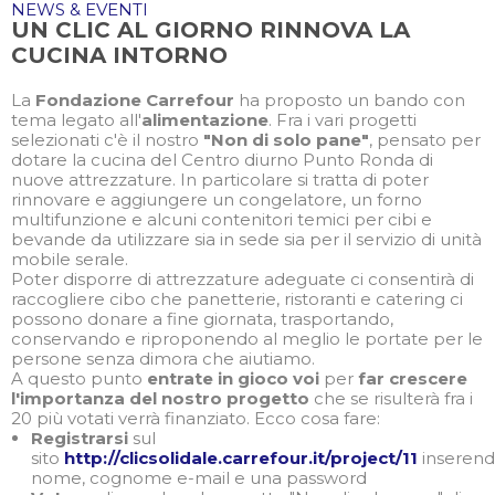
NEWS & EVENTI
UN CLIC AL GIORNO RINNOVA LA
CUCINA INTORNO
La
Fondazione Carrefour
ha proposto un bando con
tema legato all'
alimentazione
. Fra i vari progetti
selezionati c'è il nostro
"Non di solo pane"
, pensato per
dotare la cucina del Centro diurno Punto Ronda di
nuove attrezzature. In particolare si tratta di poter
rinnovare e aggiungere un congelatore, un forno
multifunzione e alcuni contenitori temici per cibi e
bevande da utilizzare sia in sede sia per il servizio di unità
mobile serale.
Poter disporre di attrezzature adeguate ci consentirà di
raccogliere cibo che panetterie, ristoranti e catering ci
possono donare a fine giornata, trasportando,
conservando e riproponendo al meglio le portate per le
persone senza dimora che aiutiamo.
A questo punto
entrate in gioco voi
per
far crescere
l'importanza del nostro progetto
che se risulterà fra i
20 più votati verrà finanziato. Ecco cosa fare:
Registrarsi
sul
sito
http://clicsolidale.carrefour.it/project/11
inserend
nome, cognome e-mail e una password