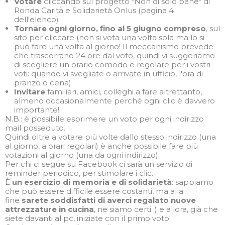
Votare
cliccando sul progetto "Non di solo pane" di
Ronda Carità e Solidarietà Onlus (pagina 4
dell'elenco)
Tornare ogni giorno, fino al 5 giugno compreso
, sul
sito per cliccare (non si vota una volta sola ma lo si
può fare una volta al giorno! Il meccanismo prevede
che trascorrano 24 ore dal voto, quindi vi suggeriamo
di scegliere un orario comodo e regolare per i vostri
voti: quando vi svegliate o arrivate in ufficio, l'ora di
pranzo o cena)
Invitare
familiari, amici, colleghi a fare altrettanto,
almeno occasionalmente perché ogni clic è davvero
importante!
N.B.: è possibile esprimere un voto per ogni indirizzo
mail posseduto.
Quindi oltre a votare più volte dallo stesso indirizzo (una
al giorno, a orari regolari) è anche possibile fare più
votazioni al giorno (una da ogni indirizzo).
Per chi ci segue su Facebook ci sarà un servizio di
reminder periodico, per stimolare i clic.
È
un esercizio di memoria e di solidarietà
: sappiamo
che può essere difficile essere costanti, ma alla
fine
sarete soddisfatti di averci regalato nuove
attrezzature in cucina
, ne siamo certi ;) e allora, già che
siete davanti al pc, iniziate con il primo voto!