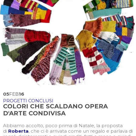
05
FEB
16
PROGETTI CONCLUSI
COLORI CHE SCALDANO OPERA
D'ARTE CONDIVISA
Abbiamo accolto, poco prima di Natale, la proposta
di
Roberta
, che ci è arrivata come un regalo e parlava di