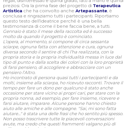
regali, disinteressati e quindi graditi, fatti a mano e quindi
preziosi. Ora la prima fase del progetto di
Terapeutica
Artistica
che ha coinvolto anche
Artepassante
, è
conclusa e ringraziamo tutti i partecipanti. Riportiamo
questo testo dell’ideatrice perché è una bella
testimonianza di come il bene faccia bene, a tutti.
Gennaio è stato il mese della raccolta ed è successo
molto da quando il progetto è cominciato.
L’opera, al momento, si compone di circa sessanta
sciarpe, ognuna fatta con attenzione e cura, ognuna
diversa secondo il sentire di chi l’ha realizzata, con la
propria storia e la propria individualità messa in luce dal
tipo di punto e dalla scelta dei colori con la loro proprietà
di farsi pensiero, di accogliere e abbracciare con un
pensiero l’Altro.
Ho incontrato di persona quasi tutti i partecipanti e da
molti, insieme alla sciarpa, ho ricevuto racconti. Trovare il
tempo per fare un dono per qualcuno è stato anche
occasione per stare vicino ai propri cari, per stare con la
propria nonna, ad esempio, per fare insieme, ricevere e
farsi aiutare, imparare. Alcune persone hanno chiesto
aiuto alle amiche e alle compagne.
"
Sai, mi sono fatta
aiutare...
"
è stata una delle frasi che ho sentito più spesso.
Non posso trascrivere tutte le piacevoli conversazioni
avute, ma credo che questi frammenti valgano più di