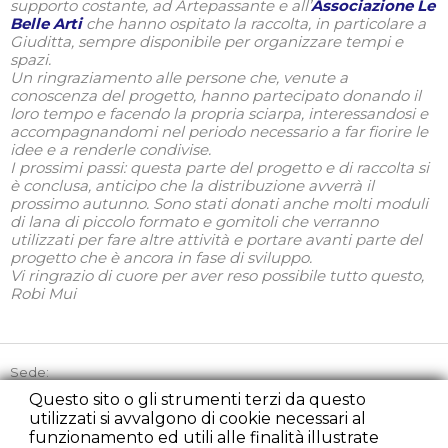
supporto costante, ad Artepassante e all’
Associazione Le
Belle Arti
che hanno ospitato la raccolta, in particolare a
Giuditta, sempre disponibile per organizzare tempi e
spazi.
Un ringraziamento alle persone che, venute a
conoscenza del progetto, hanno partecipato donando il
loro tempo e facendo la propria sciarpa, interessandosi e
accompagnandomi nel periodo necessario a far fiorire le
idee e a renderle condivise.
I prossimi passi: questa parte del progetto e di raccolta si
è conclusa, anticipo che la distribuzione avverrà il
prossimo autunno. Sono stati donati anche molti moduli
di lana di piccolo formato e gomitoli che verranno
utilizzati per fare altre attività e portare avanti parte del
progetto che è ancora in fase di sviluppo.
Vi ringrazio di cuore per aver reso possibile tutto questo,
Robi Mui
Sede:
Via Picozzi 21, 20131 Milano
Questo sito o gli strumenti terzi da questo
utilizzati si avvalgono di cookie necessari al
Tel:
+39 02 45863842
funzionamento ed utili alle finalità illustrate
Cell:
+39 348 2235107