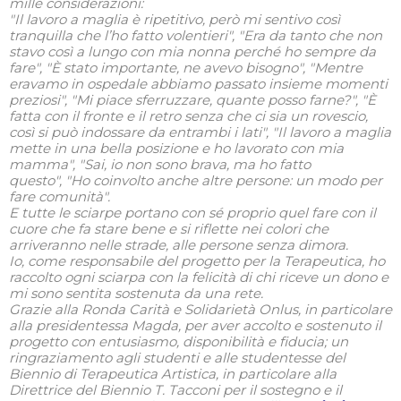
mille considerazioni:
"
Il lavoro a maglia è ripetitivo, però mi sentivo così
tranquilla che l’ho fatto volentieri
"
,
"
Era da tanto che non
stavo così a lungo con mia nonna perché ho sempre da
fare
"
,
"
È
stato importante, ne avevo bisogno
"
,
"
Mentre
eravamo in ospedale abbiamo passato insieme momenti
preziosi
"
,
"
Mi piace sferruzzare, quante posso farne?
"
,
"
È
fatta con il fronte e il retro senza che ci sia un rovescio,
così si può indossare da entrambi i lati
"
,
"
Il lavoro a maglia
mette in una bella posizione e ho lavorato con mia
mamma
"
,
"
Sai, io non sono brava, ma ho fatto
questo
"
,
"
Ho coinvolto anche altre persone: un modo per
fare comunità
"
.
E tutte le sciarpe portano con sé proprio quel fare con il
cuore che fa stare bene e si riflette nei colori che
arriveranno nelle strade, alle persone senza dimora.
Io, come responsabile del progetto per la Terapeutica, ho
raccolto ogni sciarpa con la felicità di chi riceve un dono e
mi sono sentita sostenuta da una rete.
Grazie alla Ronda Carità e Solidarietà Onlus, in particolare
alla presidentessa Magda, per aver accolto e sostenuto il
progetto con entusiasmo, disponibilità e fiducia; un
ringraziamento agli studenti e alle studentesse del
Biennio di Terapeutica Artistica, in particolare alla
Direttrice del Biennio T. Tacconi per il sostegno e il