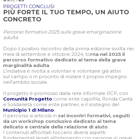
PROGETTI CONCLUSI
PIÙ FORTE IL TUO TEMPO, UN AIUTO
CONCRETO
Percorso formativo 2025 sulla grave emarginazione
adulta
Dopo il positivo riscontro della prima edizione svolta nei
mesi di settembre e ottobre 2024, to
rna nel 2025 il
percorso formativo dedicato al tema della grave
marginalità adulta
.
L’iniziativa è rivolta a volontari e volontarie già attivi
sul campo o in procinto di iniziare il proprio impegno
nell’ambito sociale.
Il progetto è promosso dalla rete informale RCP, con
Comunità Progetto
come ente capofila, Ronda Carità
e Solidarietà come ente partner, e il sostegno del
Municipio 1 di Milano
.
Il percorso si articola in
sei incontri formativi, seguiti
da un workshop conclusivo dedicato al tema
delicato e centrale della relazione di aiuto
.
I contenuti affrontati toccano diversi aspetti
fondamentali legati all’intervento con persone in grave