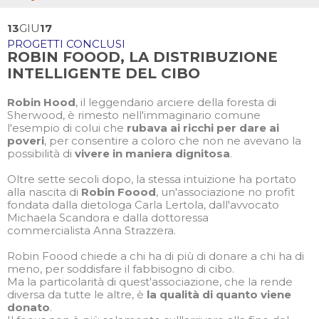
13
GIU
17
PROGETTI CONCLUSI
ROBIN FOOOD, LA DISTRIBUZIONE
INTELLIGENTE DEL CIBO
Robin Hood
, il leggendario arciere della foresta di
Sherwood, è rimesto nell'immaginario comune
l'esempio di colui che
rubava ai ricchi per dare ai
poveri
, per consentire a coloro che non ne avevano la
possibilità di
vivere in maniera dignitosa
.
Oltre sette secoli dopo, la stessa intuizione ha portato
alla nascita di
Robin Foood
, un'associazione no profit
fondata dalla dietologa Carla Lertola, dall'avvocato
Michaela Scandora e dalla dottoressa
commercialista Anna Strazzera.
Robin Foood chiede a chi ha di più di donare a chi ha di
meno, per soddisfare il fabbisogno di cibo.
Ma la particolarità di quest'associazione, che la rende
diversa da tutte le altre, è
la qualità di quanto viene
donato
.