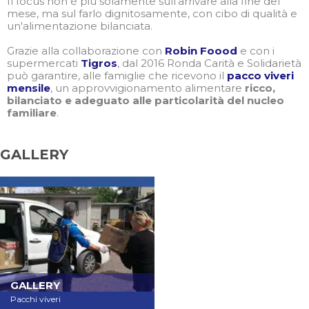
Il focus non è più solamente sull'arrivare alla fine del
mese, ma sul farlo dignitosamente, con cibo di qualità e
un'alimentazione bilanciata.
Grazie alla collaborazione con
Robin Foood
e con i
supermercati
Tigros
, dal 2016 Ronda Carità e Solidarietà
può garantire, alle famiglie che ricevono il
pacco viveri
mensile
, un approvvigionamento alimentare
ricco,
bilanciato e adeguato alle particolarità del nucleo
familiare
.
GALLERY
GALLERY
Pacchi viveri