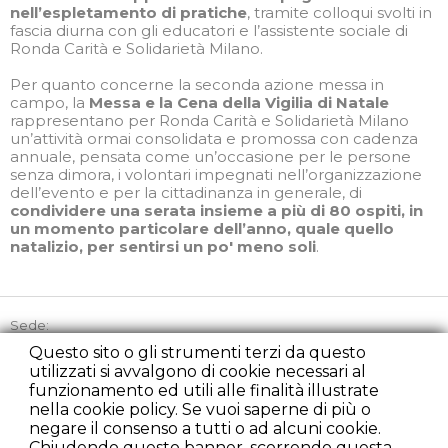
nell’espletamento di pratiche
, tramite colloqui svolti in
fascia diurna con gli educatori e l’assistente sociale di
Ronda Carità e Solidarietà Milano.
Per quanto concerne la seconda azione messa in
campo, la
Messa e la Cena della Vigilia di Natale
rappresentano per Ronda Carità e Solidarietà Milano
un’attività ormai consolidata e promossa con cadenza
annuale, pensata come un’occasione per le persone
senza dimora, i volontari impegnati nell’organizzazione
dell’evento e per la cittadinanza in generale, di
condividere una serata insieme a più di 80 ospiti, in
un momento particolare dell’anno, quale quello
natalizio, per sentirsi un po' meno soli
.
Sede:
Via Picozzi 21, 20131 Milano
Questo sito o gli strumenti terzi da questo
utilizzati si avvalgono di cookie necessari al
Tel:
+39 02 45863842
funzionamento ed utili alle finalità illustrate
Cell:
+39 348 2235107
nella cookie policy. Se vuoi saperne di più o
Fax:
+39 02 22225279
negare il consenso a tutti o ad alcuni cookie.
presidenza@rondacaritamilano.com
Chiudendo questo banner, scorrendo questa