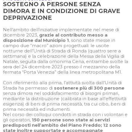
SOSTEGNO A PERSONE SENZA
DIMORA E IN CONDIZIONE DI GRAVE
DEPRIVAZIONE
Nell’ambito dell’iniziative implementate nel mese di
dicembre 2023,
grazie al contributo messo a
disposizione dal Municipio 1
, sono state messe in
campo due “macro” azioni progettuali: le uscite
notturne dell’Unità di Strada di Ronda (quattro sere a
settimana) e la celebrazione della Messa della Vigilia di
Natale, seguita dalla omonima Cena, entrambe svolte la
sera del 24 dicembre 2023 presso il mezzanino della
fermata “Porta Venezia” della linea metropolitana M1.
Con riferimento alla prima, l’attività svolta dall’Unità di
Strada ha permesso di
sostenere più di 300 persone
senza dimora nel soddisfacimento di bisogni primari,
mediante la distribuzione (calibrata in base all’effettività
esigenza) di beni di prima necessità, tra cui cibo, beni di
prima necessità ed indumenti.
Nel corso dei colloqui condotti in strada con i volontari e
gli operatori,
150 persone sono state ai servizi
predisposti nell’ambito del Piano Freddo; 12 sono
state inoltre supportate e accompagnate