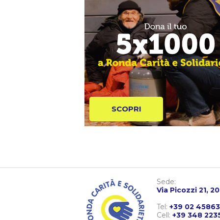
SCOPRI
Sede:
Via Picozzi 21, 2
Tel:
+39 02 4586
Cell:
+39 348 223