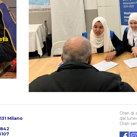
Orari di
0131 Milano
dal lune
Orari se
3842
5107