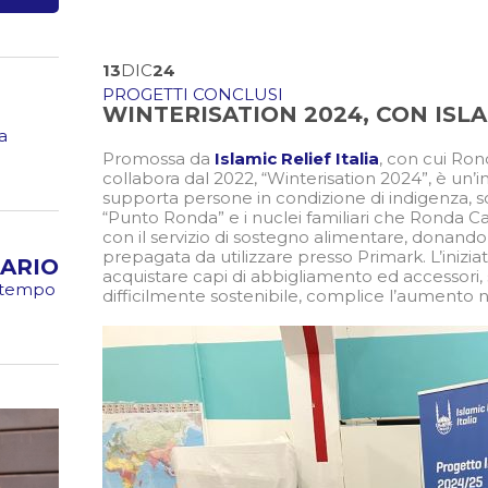
13
DIC
24
PROGETTI CONCLUSI
WINTERISATION 2024, CON ISLA
a
Promossa da
Islamic Relief Italia
, con cui Ron
collabora dal 2022, “Winterisation 2024”, è un’i
supporta persone in condizione di indigenza, sce
“Punto Ronda” e i nuclei familiari che Ronda Ca
con il servizio di sostegno alimentare, donando
prepagata da utilizzare presso Primark. L’inizi
ARIO
acquistare capi di abbigliamento ed accessori, 
o tempo
difficilmente sostenibile, complice l’aumento n