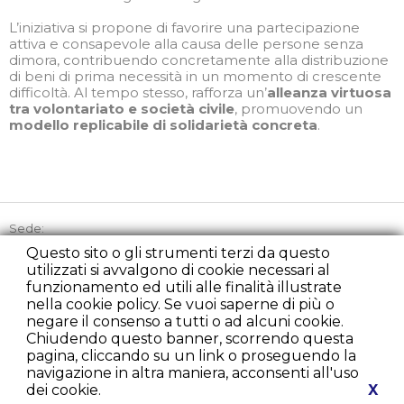
L’iniziativa si propone di favorire una partecipazione
attiva e consapevole alla causa delle persone senza
dimora, contribuendo concretamente alla distribuzione
di beni di prima necessità in un momento di crescente
difficoltà. Al tempo stesso, rafforza un’
alleanza virtuosa
tra volontariato e società civile
, promuovendo un
modello replicabile di solidarietà concreta
.
Sede:
Via Picozzi 21, 20131 Milano
Questo sito o gli strumenti terzi da questo
utilizzati si avvalgono di cookie necessari al
Tel:
+39 02 45863842
funzionamento ed utili alle finalità illustrate
Cell:
+39 348 2235107
nella cookie policy. Se vuoi saperne di più o
Fax:
+39 02 22225279
negare il consenso a tutti o ad alcuni cookie.
presidenza@rondacaritamilano.com
Chiudendo questo banner, scorrendo questa
diurno@rondacaritamilano.com
pagina, cliccando su un link o proseguendo la
comunicazione@rondacaritamilano.com
navigazione in altra maniera, acconsenti all'uso
dei cookie.
X