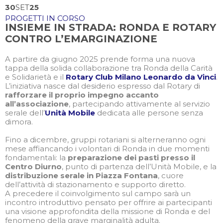
30
SET
25
PROGETTI IN CORSO
INSIEME IN STRADA: RONDA E ROTARY
CONTRO L’EMARGINAZIONE
A partire da giugno 2025 prende forma una nuova
tappa della solida collaborazione tra Ronda della Carità
e Solidarietà e il
Rotary Club Milano Leonardo da Vinci
.
L’iniziativa nasce dal desiderio espresso dal Rotary di
rafforzare il proprio impegno accanto
all’associazione
, partecipando attivamente al servizio
serale dell’
Unità Mobile
dedicata alle persone senza
dimora.
Fino a dicembre, gruppi rotariani si alterneranno ogni
mese affiancando i volontari di Ronda in due momenti
fondamentali: la
preparazione dei pasti presso il
Centro Diurno
, punto di partenza dell’Unità Mobile, e la
distribuzione serale in Piazza Fontana
, cuore
dell’attività di stazionamento e supporto diretto.
A precedere il coinvolgimento sul campo sarà un
incontro introduttivo pensato per offrire ai partecipanti
una visione approfondita della missione di Ronda e del
fenomeno della grave marginalità adulta.