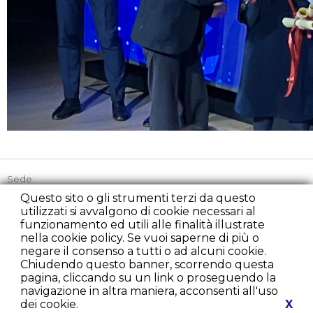
Sede:
Via Picozzi 21, 20131 Milano
Questo sito o gli strumenti terzi da questo
utilizzati si avvalgono di cookie necessari al
Tel:
+39 02 45863842
funzionamento ed utili alle finalità illustrate
Cell:
+39 348 2235107
nella cookie policy. Se vuoi saperne di più o
Fax:
+39 02 22225279
negare il consenso a tutti o ad alcuni cookie.
presidenza@rondacaritamilano.com
Chiudendo questo banner, scorrendo questa
diurno@rondacaritamilano.com
pagina, cliccando su un link o proseguendo la
comunicazione@rondacaritamilano.com
navigazione in altra maniera, acconsenti all'uso
dei cookie.
X