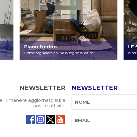
Piano freddo
LE 
Come segnalare chi ha bisogno di aiuto
di st
NEWSLETTER
NEWSLETTER
 per rimanere aggiornato sulle
nostre attività.