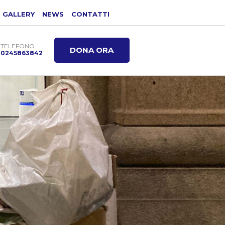
GALLERY
NEWS
CONTATTI
TELEFONO
DONA ORA
0245863842