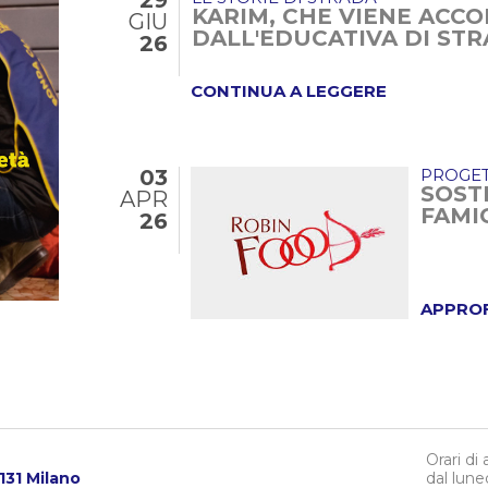
29
KARIM, CHE VIENE AC
GIU
DALL'EDUCATIVA DI ST
26
CONTINUA A LEGGERE
03
PROGET
SOST
APR
FAMI
26
APPRO
Orari di
0131 Milano
dal lune